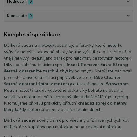
Hodnocení
0
Komentáře
0
Kompletní specifikace
Dárková sada na motocykl obsahuje přípravky, které motorku
vyčistí a neleští. Lakované plasty šetrně vyčistíte a ochráníte před
vnějšími vlivy. Ideální jako dárek pro milovníky cestovních motorek.
Díky speciálnímu čisticímu spreji
Insect Remover Extra Strong
šetrně odstraníte zaschlé zbytky
od hmyzu, který jste nachytali
po cestě. Universální čisticí přípravek ve spreji
Bike Cleaner
šetrně odstraní špínu z motorky
a tekutá emulze
Showroom
Polish naleští lak
do vysokého lesku díky bohatému obsahu
vosků. Na motorce udělá ochranný film a další čištění jde rychleji.
K tomu jsme přibalili praktický příruční
chladicí sprej do helmy
,
který každý motorkář ocení v parních letním dnech.
Dárková sada je skvělý dárek pro všechny příznivce rychlých kol,
motorkáře s kapotovanou motorkou nebo cestovní motorkou.