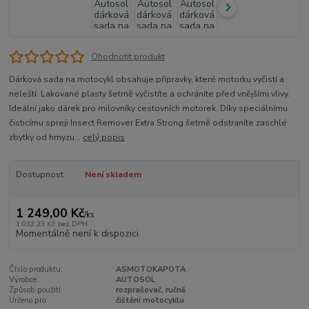
Ohodnotit produkt
Dárková sada na motocykl obsahuje přípravky, které motorku vyčistí a
neleští. Lakované plasty šetrně vyčistíte a ochráníte před vnějšími vlivy.
Ideální jako dárek pro milovníky cestovních motorek. Díky speciálnímu
čisticímu spreji Insect Remover Extra Strong šetrně odstraníte zaschlé
zbytky od hmyzu...
celý popis
Dostupnost
Není skladem
1 249,00 Kč
/
ks
1 032,23 Kč
bez DPH
Momentálně není k dispozici
Číslo produktu:
ASMOTOKAPOTA
Výrobce:
AUTOSOL
Způsob použití:
rozprašovač, ručně
Určeno pro:
čištění motocyklu