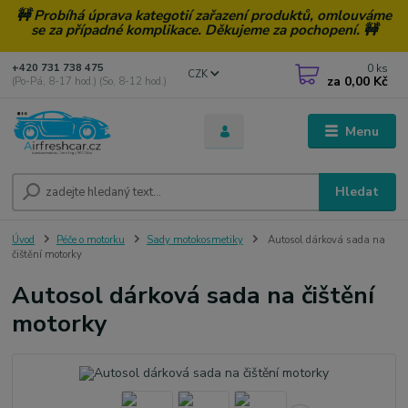
🚧 Probíhá úprava kategotií zařazení produktů, omlouváme
se za případné komplikace. Děkujeme za pochopení. 🚧
0
ks
+420 731 738 475
CZK
za
0,00 Kč
(Po-Pá, 8-17 hod.) (So, 8-12 hod.)
Menu
Hledat
Úvod
Péče o motorku
Sady motokosmetiky
Autosol dárková sada na
čištění motorky
Autosol dárková sada na čištění
motorky