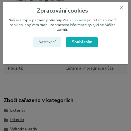
Utěrku z mikrovlákna
Zpracování cookies
Náš e-shop a partneři potřebují Váš
souhlas
s použitím souborů
cookies, aby Vám mohli zobrazovat informace týkající se Vašich
zájmů.
Parametry
Souhlasím
Nastavení
Obsah
Sada
Výrobce
AUTOSOL
Použití
Čištění a impregnace kůže
Zboží zařazeno v kategoriích
Exteriér
Interiér
Výhodné sady