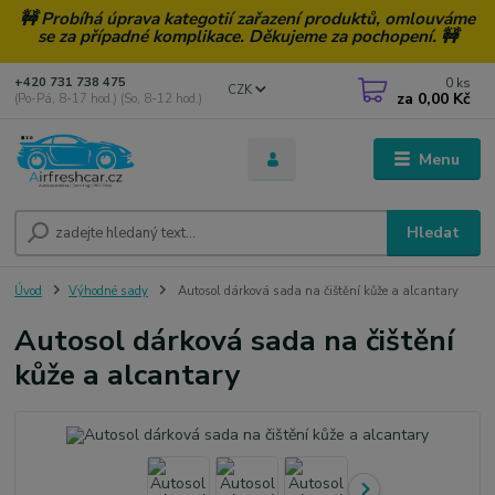
🚧 Probíhá úprava kategotií zařazení produktů, omlouváme
se za případné komplikace. Děkujeme za pochopení. 🚧
0
ks
+420 731 738 475
CZK
za
0,00 Kč
(Po-Pá, 8-17 hod.) (So, 8-12 hod.)
Menu
Hledat
Úvod
Výhodné sady
Autosol dárková sada na čištění kůže a alcantary
Autosol dárková sada na čištění
kůže a alcantary