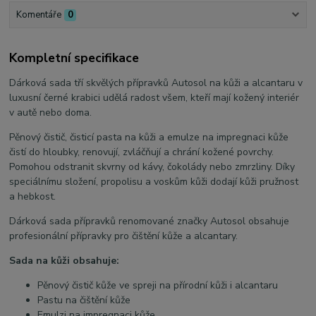
Komentáře
0
Kompletní specifikace
Dárková sada tří skvělých přípravků Autosol na kůži a alcantaru v
luxusní černé krabici udělá radost všem, kteří mají kožený interiér
v autě nebo doma.
Pěnový čistič, čisticí pasta na kůži a emulze na impregnaci kůže
čistí do hloubky, renovují, zvláčňují a chrání kožené povrchy.
Pomohou odstranit skvrny od kávy, čokolády nebo zmrzliny. Díky
speciálnímu složení, propolisu a voskům kůži dodají kůži pružnost
a hebkost.
Dárková sada přípravků renomované značky Autosol obsahuje
profesionální přípravky pro čištění kůže a alcantary.
Sada na kůži obsahuje:
Pěnový čistič kůže ve spreji na přírodní kůži i alcantaru
Pastu na čištění kůže
Emulzi na impregnaci kůže