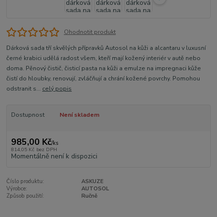
Ohodnotit produkt
Dárková sada tří skvělých přípravků Autosol na kůži a alcantaru v luxusní
černé krabici udělá radost všem, kteří mají kožený interiér v autě nebo
doma. Pěnový čistič, čisticí pasta na kůži a emulze na impregnaci kůže
čistí do hloubky, renovují, zvláčňují a chrání kožené povrchy. Pomohou
odstranit s...
celý popis
Dostupnost
Není skladem
985,00 Kč
/
ks
814,05 Kč
bez DPH
Momentálně není k dispozici
Číslo produktu:
ASKUZE
Výrobce:
AUTOSOL
Způsob použití:
Ručně