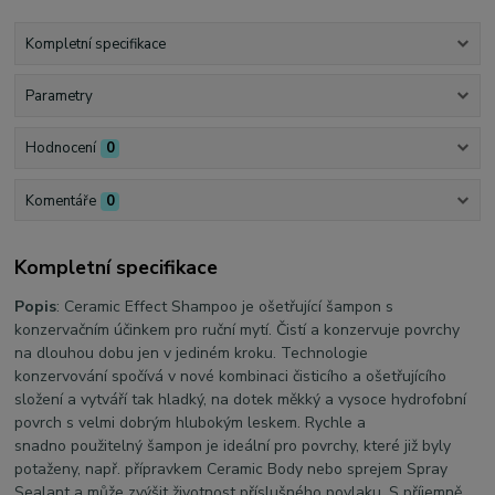
Kompletní specifikace
Parametry
Hodnocení
0
Komentáře
0
Kompletní specifikace
Popis
: Ceramic Effect Shampoo je ošetřující šampon s
konzervačním účinkem pro ruční mytí. Čistí a konzervuje povrchy
na dlouhou dobu jen v jediném kroku. Technologie
konzervování spočívá v nové kombinaci čisticího a ošetřujícího
složení a vytváří tak hladký, na dotek měkký a vysoce hydrofobní
povrch s velmi dobrým hlubokým leskem. Rychle a
snadno použitelný šampon je ideální pro povrchy, které již byly
potaženy, např. přípravkem Ceramic Body nebo sprejem Spray
Sealant a může zvýšit životnost příslušného povlaku. S příjemně