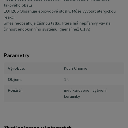
takového obalu
EUH205 Obsahuje epoxydové složky. Může vyvolat alergickou
reakci.
Směs neobsahuje žádnou látku, která má nepříznivý vliv na
činnost endokrinního systému. (menší než 0,1%)
Parametry
Výrobce
Koch Chemie
Objem
1 l
Použití
mytí karosérie , vyživení
keramiky
Zboží zařazeno v kategoriích