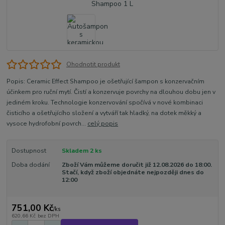
Ohodnotit produkt
Popis: Ceramic Effect Shampoo je ošetřující šampon s konzervačním
účinkem pro ruční mytí. Čistí a konzervuje povrchy na dlouhou dobu jen v
jediném kroku. Technologie konzervování spočívá v nové kombinaci
čisticího a ošetřujícího složení a vytváří tak hladký, na dotek měkký a
vysoce hydrofobní povrch...
celý popis
Dostupnost
Skladem 2 ks
Doba dodání
Zboží Vám můžeme doručit již 12.08.2026 do 18:00.
Stačí, když zboží objednáte nejpozději dnes do
12:00
751,00 Kč
/
ks
620,66 Kč
bez DPH