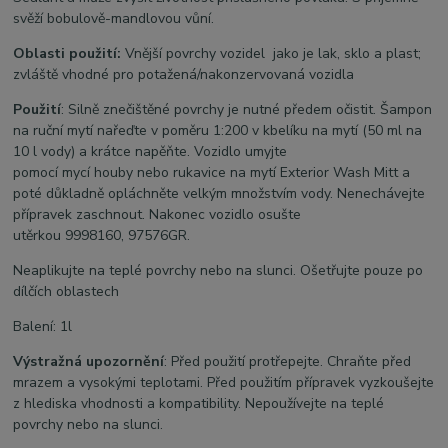
svěží bobulově-mandlovou vůní.
Oblasti použití:
Vnější povrchy vozidel jako je lak, sklo a plast;
zvláště vhodné pro potažená/nakonzervovaná vozidla
Použití
: Silně znečištěné povrchy je nutné předem očistit. Šampon
na ruční mytí nařeďte v poměru 1:200 v kbelíku na mytí (50 ml na
10 l vody) a krátce napěňte. Vozidlo umyjte
pomocí mycí houby nebo rukavice na mytí Exterior Wash Mitt a
poté důkladně opláchněte velkým množstvím vody. Nenechávejte
přípravek zaschnout. Nakonec vozidlo osušte
utěrkou 9998160, 97576GR.
Neaplikujte na teplé povrchy nebo na slunci. Ošetřujte pouze po
dílčích oblastech
Balení: 1l
Výstražná upozornění
: Před použití protřepejte. Chraňte před
mrazem a vysokými teplotami. Před použitím přípravek vyzkoušejte
z hlediska vhodnosti a kompatibility. Nepoužívejte na teplé
povrchy nebo na slunci.