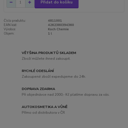
Přidat do košíku
Číslo produktu:
4811001
EAN kód:
4262380394360
Výrobce:
Koch Chemie
Objem:
1 l
VĚTŠINA PRODUKTŮ SKLADEM
Zboží můžete ihned zakoupit.
RYCHLÉ ODESLÁNÍ
Zakoupené zboží expedujeme do 24h.
DOPRAVA ZDARMA
Při objednávce nad 2000,- Kč platíme dopravu za vás.
AUTOKOSMETIKA A VŮNĚ
Přímo od distributora v ČR