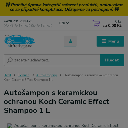
🚧 Probíhá úprava kategotií zařazení produktů, omlouváme
se za případné komplikace. Děkujeme za pochopení. 🚧
0
ks
+420 731 738 475
CZK
za
0,00 Kč
(Po-Pá, 8-17 hod.) (So, 8-12 hod.)
Menu
Hledat
Úvod
Exteriér
Autošampony
Autošampon s keramickou ochranou
Koch Ceramic Effect Shampoo 1 L
Autošampon s keramickou
ochranou Koch Ceramic Effect
Shampoo 1 L