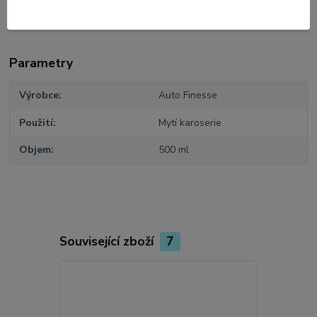
Parametry
Výrobce
Auto Finesse
Použití
Mytí karoserie
Objem
500 ml
Související zboží
7