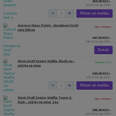
359,00 Kč
/
ks
296,69 Kč
bez DPH
Přidat do košíku
Autosol Glass Polish - hloubkový čistič
Není skladem
skla 500 ml
447,00 Kč
/
ks
369,42 Kč
bez DPH
Detail
Work Stuff Zephyr Waffle 35x35 cm -
Skladem 6 ks
utěrka na okna
169,00 Kč
/
ks
139,67 Kč
bez DPH
Přidat do košíku
Work Stuff Zephyr Waffle Towel 3-
Není skladem
Pack - utěrky na okna, 3 ks
395,00 Kč
/
ks
326,45 Kč
bez DPH