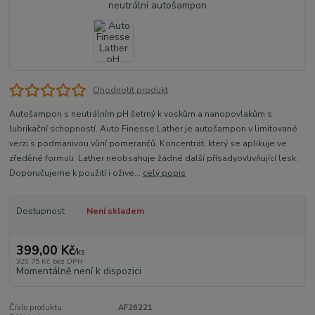
Ohodnotit produkt
Autošampon s neutrálním pH šetrný k voskům a nanopovlakům s
lubrikační schopností. Auto Finesse Lather je autošampon v limitované
verzi s podmanivou vůní pomerančů. Koncentrát, který se aplikuje ve
zředěné formuli. Lather neobsahuje žádné další přísadyovlivňující lesk.
Doporučujeme k použití i ožive...
celý popis
Dostupnost
Není skladem
399,00 Kč
/
ks
329,75 Kč
bez DPH
Momentálně není k dispozici
Číslo produktu:
AF26221