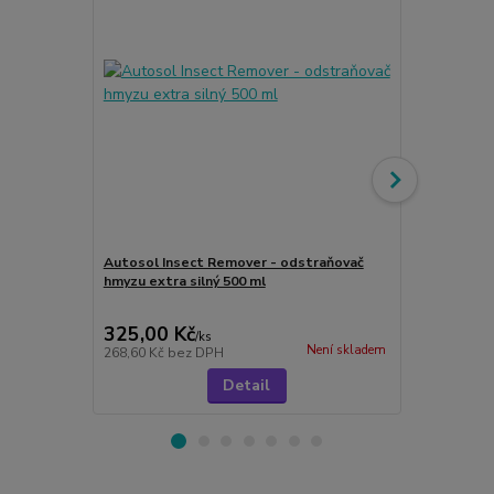
Autosol Insect Remover - odstraňovač
hmyzu extra silný 500 ml
Autosol Ca
ml
325,00 Kč
155,00 K
/
ks
Není skladem
268,60 Kč
bez DPH
128,10 Kč
be
Detail