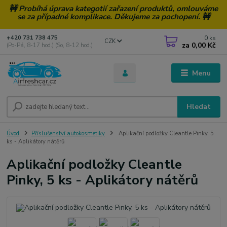
🚧 Probíhá úprava kategotií zařazení produktů, omlouváme
se za případné komplikace. Děkujeme za pochopení. 🚧
0
ks
+420 731 738 475
CZK
za
0,00 Kč
(Po-Pá, 8-17 hod.) (So, 8-12 hod.)
Menu
Hledat
Úvod
Příslušenství autokosmetiky
Aplikační podložky Cleantle Pinky, 5
ks - Aplikátory nátěrů
Aplikační podložky Cleantle
Pinky, 5 ks - Aplikátory nátěrů