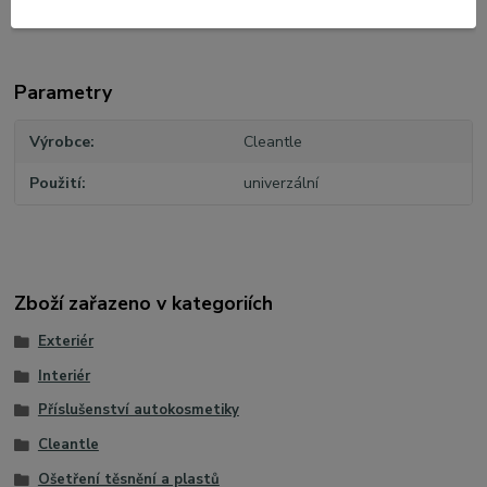
Parametry
Výrobce
Cleantle
Použití
univerzální
Zboží zařazeno v kategoriích
Exteriér
Interiér
Příslušenství autokosmetiky
Cleantle
Ošetření těsnění a plastů