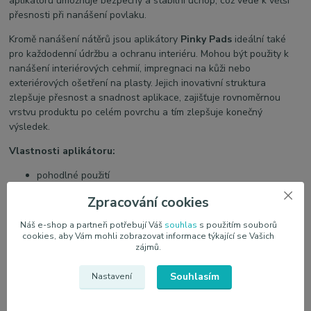
aplikátoru umožňuje bezpečný a stabilní úchop, což vede k větší
přesnosti při nanášení povlaku.
Kromě nanášení nátěrů jsou aplikátory
Pinky Pads
ideální také
pro každodenní údržbu a ochranu interiéru. Mohou být použity k
nanášení interiérových cehmií, impregnaci na kůži nebo
exteriérových ošetření na plasty. Jejich inovativní struktura
zlepšuje přesnost a snadnost aplikace, zajišťuje rovnoměrnou
vrstvu produktu po celém povrchu a tím zlepšuje konečný
výsledek.
Vlastnosti aplikátoru:
pohodlné použití
lze použít na citlivé povrchy
Zpracování cookies
zlepšuje nanášení nátěrů
neabsorbuje produkt
Náš e-shop a partneři potřebují Váš
souhlas
s použitím souborů
určeno pro aplikaci keramických/grafenových povlaků
cookies, aby Vám mohli zobrazovat informace týkající se Vašich
v případě nátěrových aplikací se jedná o jednorázový
zájmů.
produkt
Souhlasím
V případě použití produktů Interior Dressing/Leather
Nastavení
Protection je opakovaně použitelný
Balení obsahuje 5 kusů