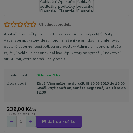
Ohodnotit produkt
Aplikační podložky Cleantle Pinky, 5 ks - Aplikátory nátěrů Pinky
Pads jsou aplikátory ideální pro nanášení keramických a grafenových
povlaků. Jsou nejlepší volbou pro povlaky Admire a Inspire, protože
zajišťují rychlou a snadnou aplikaci. Aplikátory se vyznačují inovativní
strukturou, která zabraň...
celý popis
Dostupnost
Skladem 1 ks
Doba dodání
Zboží Vám můžeme doručit již 10.08.2026 do 18:00.
Stačí, když zboží objednáte nejpozději do zítra do
12:00
239,00 Kč
/
ks
197,52 Kč
bez DPH
Přidat do košíku