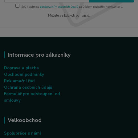
Souhlasím se
zpracováním osobních údajů
za účelem rozesílky newsletteru.
Můžete se kdykoli odhlásit.
Informace pro zákazníky
Doprava a platba
Obchodní podmínky
Reklamační řád
Ochrana osobních údajů
Formulář pro odstoupení od
smlouvy
Velkoobchod
Spolupráce s námi