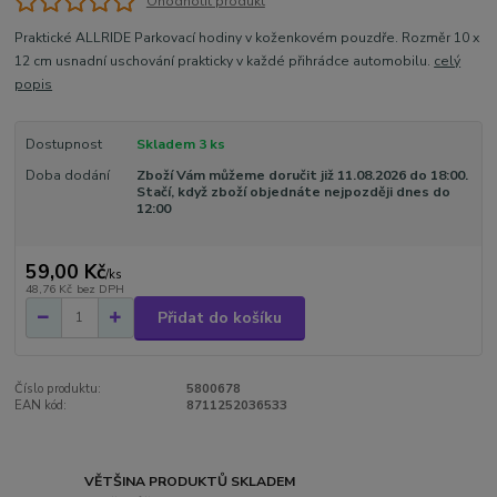
Ohodnotit produkt
Praktické ALLRIDE Parkovací hodiny v koženkovém pouzdře. Rozměr 10 x
12 cm usnadní uschování prakticky v každé přihrádce automobilu.
celý
popis
Dostupnost
Skladem 3 ks
Doba dodání
Zboží Vám můžeme doručit již 11.08.2026 do 18:00.
Stačí, když zboží objednáte nejpozději dnes do
12:00
59,00 Kč
/
ks
48,76 Kč
bez DPH
Přidat do košíku
Číslo produktu:
5800678
EAN kód:
8711252036533
VĚTŠINA PRODUKTŮ SKLADEM