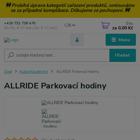
🚧 Probíhá úprava kategotií zařazení produktů, omlouváme
se za případné komplikace. Děkujeme za pochopení. 🚧
0
ks
+420 731 738 475
CZK
za
0,00 Kč
(Po-Pá, 8-17 hod.) (So, 8-12 hod.)
Menu
Hledat
Úvod
Autopříslušenství
ALLRIDE Parkovací hodiny
ALLRIDE Parkovací hodiny