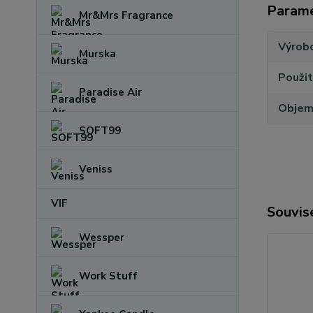
Param
Mr&Mrs Fragrance
Výrob
Murska
Použit
Paradise Air
Obje
SOFT99
Veniss
VIF
Souvise
Wessper
Work Stuff