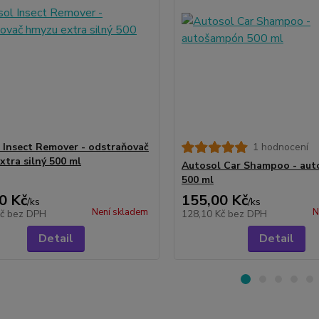
 Insect Remover - odstraňovač
1 hodnocení
xtra silný 500 ml
Autosol Car Shampoo - au
500 ml
0 Kč
155,00 Kč
/
ks
/
ks
Není skladem
N
Kč
bez DPH
128,10 Kč
bez DPH
Detail
Detail