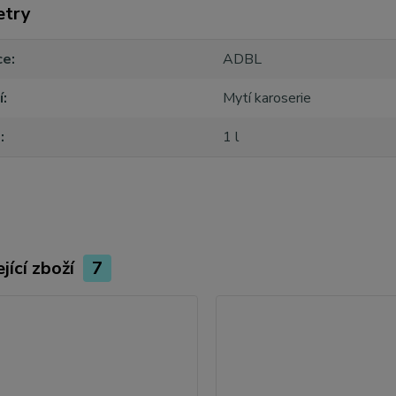
etry
ce
ADBL
í
Mytí karoserie
m
1 l
jící zboží
7