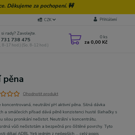
ce. Děkujeme za pochopení. 🚧
Přihlášení
CZK
 si rady? Zavolejte.
0
ks
 731 738 475
za
0,00 Kč
, 8-17 hod.) (So, 8-12 hod.)
í pěna
Ohodnotit produkt
 koncentrovaná, neutrální pH aktivní pěna. Silná dávka
ch a smáčecích přísad dává pěně konzistenci husté šlehačky s
 silou pronikání nečistot. Neutrální v koncentrátu,
srdná vůči nečistotám a bezpečná pro čištěné povrchy. Tyto
sti dělají ADBL Yeti jedním z nejlepších ...
celý popis