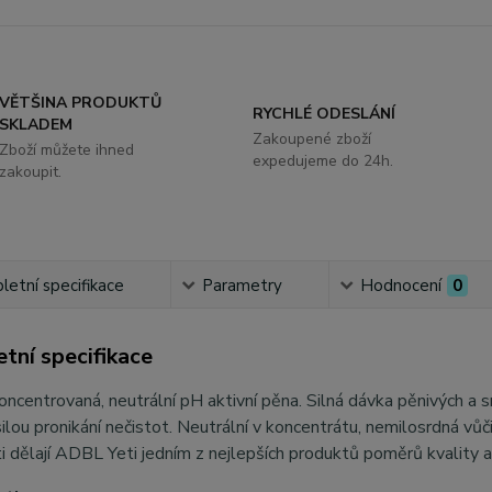
VĚTŠINA PRODUKTŮ
RYCHLÉ ODESLÁNÍ
SKLADEM
Zakoupené zboží
Zboží můžete ihned
expedujeme do 24h.
zakoupit.
etní specifikace
Parametry
Hodnocení
0
tní specifikace
ncentrovaná, neutrální pH aktivní pěna. Silná dávka pěnivých a 
ilou pronikání nečistot. Neutrální v koncentrátu, nemilosrdná vů
i dělají ADBL Yeti jedním z nejlepších produktů poměrů kvality 