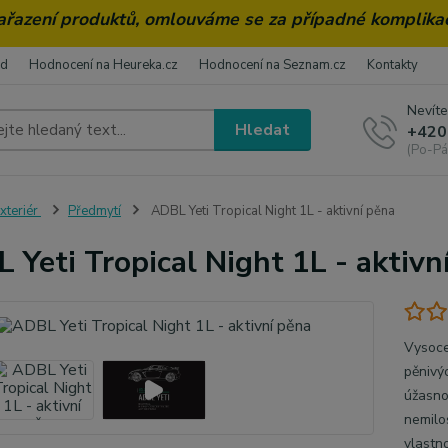
zařazení produktů, omlouváme se za případné komplika
od
Hodnocení na Heureka.cz
Hodnocení na Seznam.cz
Kontakty
Nevíte
Hledat
+420
(Po-Pá
xteriér
Předmytí
ADBL Yeti Tropical Night 1L - aktivní pěna
 Yeti Tropical Night 1L - aktivn
Vysoce
pěnivý
úžasnou
nemilo
vlastno