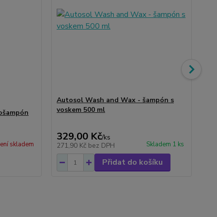
Autosol Wash and Wax - šampón s
voskem 500 ml
tošampón
Au
tv
329,00 Kč
40
/
ks
ení skladem
Skladem 1 ks
271,90 Kč
bez DPH
33
Přidat do košíku