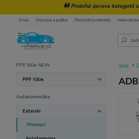
🚧 Probíhá úprava kategotií 
O nás
Doprava a platba
Obchodní podmínky
Velkoobch
PPF fólie NEW
Úvod
E
ADBL
PPF fólie
Autokosmetika
Exteriér
Předmytí
Autošampony