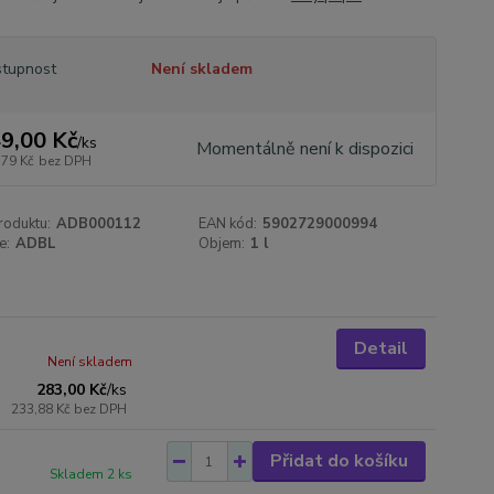
tupnost
Není skladem
9,00 Kč
/
ks
Momentálně není k dispozici
,79 Kč
bez DPH
roduktu:
ADB000112
EAN kód:
5902729000994
e:
ADBL
Objem:
1 l
Detail
Není skladem
283,00 Kč
/
ks
233,88 Kč
bez DPH
Přidat do košíku
Skladem 2 ks