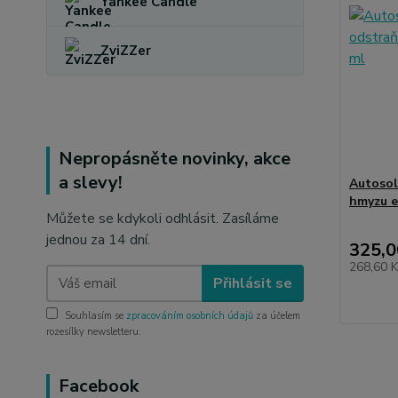
Yankee Candle
ZviZZer
Nepropásněte novinky, akce
a slevy!
Autosol
hmyzu e
Můžete se kdykoli odhlásit. Zasíláme
jednou za 14 dní.
325,0
268,60 
Přihlásit se
Souhlasím se
zpracováním osobních údajů
za účelem
rozesílky newsletteru.
Facebook