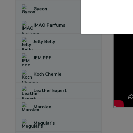
Osu
Gyeon
IMAO Parfums
Jelly Belly
JEM PPF
Koch Chemie
Leather Expert
Marolex
Meguiar's