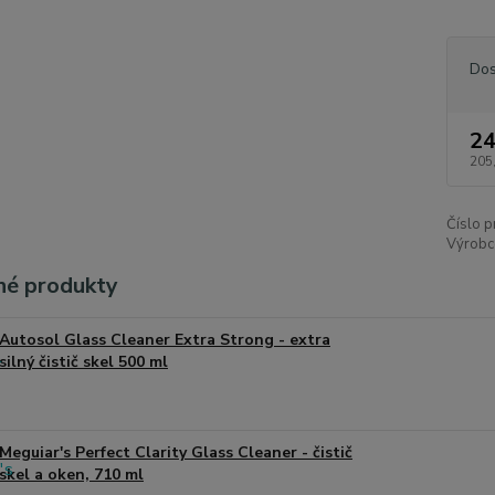
Dos
24
205
Číslo p
Výrobc
é produkty
Autosol Glass Cleaner Extra Strong - extra
silný čistič skel 500 ml
Meguiar's Perfect Clarity Glass Cleaner - čistič
skel a oken, 710 ml