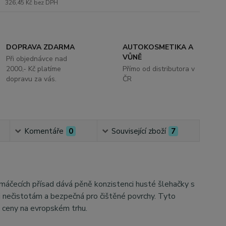
326,45 Kč
bez DPH
DOPRAVA ZDARMA
AUTOKOSMETIKA A
VŮNĚ
Při objednávce nad
2000,- Kč platíme
Přímo od distributora v
dopravu za vás.
ČR
Komentáře
0
Související zboží
7
smáčecích přísad dává pěně konzistenci husté šlehačky s
či nečistotám a bezpečná pro čištěné povrchy. Tyto
a ceny na evropském trhu.