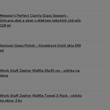
Meguiar's Perfect Clarity Glass Sealant -
ochrana skel a oken s efektem tekutých stěračů,
118 ml
Autosol Glass Polish - hloubkový čistič skla 500
ml
Work Stuff Zephyr Waffle 35x35 cm - utěrka na
okna
Work Stuff Zephyr Waffle Towel 3-Pack - utěrky
na okna, 3 ks