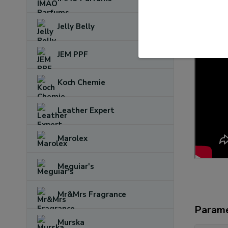
Jelly Belly
JEM PPF
Koch Chemie
Leather Expert
Marolex
Meguiar's
Mr&Mrs Fragrance
Param
Murska