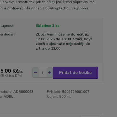
 lepkavou hmotu tak, jak to dělají jiné čisticí přípravky. Má
ící a protipěnící vlastnosti. Použití oplacho...
celý popis
tupnost
Skladem 3 ks
a dodání
Zboží Vám můžeme doručit již
12.08.2026 do 18:00. Stačí, když
zboží objednáte nejpozději do
zítra do 12:00
5,00 Kč
/
ks
Přidat do košíku
,95 Kč
bez DPH
roduktu:
ADB000063
EAN kód:
5902729001007
e:
ADBL
Objem:
500 ml