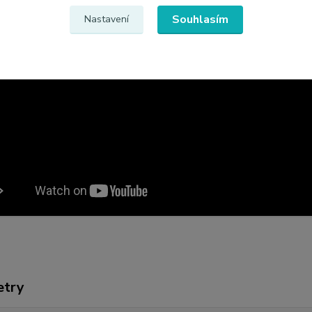
Souhlasím
Nastavení
etry