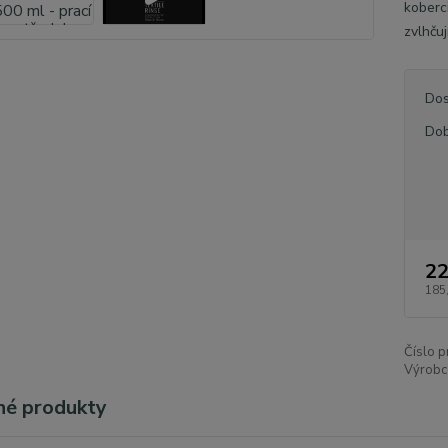
koberci
zvlhčuj
Dos
Dob
22
185
Číslo p
Výrobc
é produkty