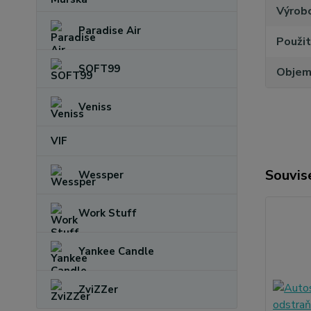
Výrob
Paradise Air
Použit
SOFT99
Obje
Veniss
VIF
Souvise
Wessper
Work Stuff
Yankee Candle
ZviZZer