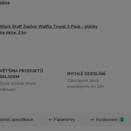
okna
Work Stuff Zephyr Waffle Towel 3-Pack - utěrky
na okna, 3 ks
VĚTŠINA PRODUKTŮ
RYCHLÉ ODESLÁNÍ
SKLADEM
Zakoupené zboží
Zboží můžete ihned
expedujeme do 24h.
zakoupit.
etní specifikace
Parametry
Hodnocení
0