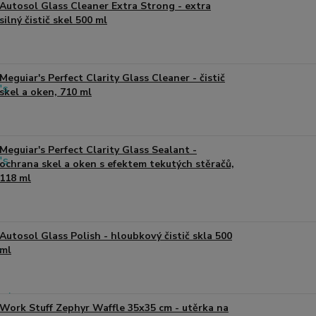
Autosol Glass Cleaner Extra Strong - extra
silný čistič skel 500 ml
Meguiar's Perfect Clarity Glass Cleaner - čistič
skel a oken, 710 ml
Meguiar's Perfect Clarity Glass Sealant -
ochrana skel a oken s efektem tekutých stěračů,
118 ml
Autosol Glass Polish - hloubkový čistič skla 500
ml
Work Stuff Zephyr Waffle 35x35 cm - utěrka na