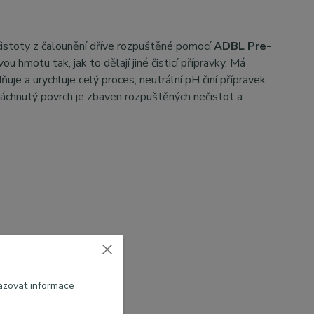
istoty z čalounění dříve rozpuštěné pomocí
ADBL Pre-
hmotu tak, jak to dělají jiné čisticí přípravky. M
á
je a urychluje celý proces, neutrální pH činí přípravek
láchnutý povrch je zbaven rozpuštěných nečistot a
azovat informace