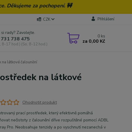
ce. Děkujeme za pochopení. 🚧
Přihlášení
CZK
 si rady? Zavolejte.
0
ks
 731 738 475
za
0,00 Kč
, 8-17 hod.) (So, 8-12 hod.)
 na látkové čalounění
rostředek na látkové
Ohodnotit produkt
trovaný prací prostředek, který efektivně pomáhá
ňovat nečistoty z čalounění dříve rozpuštěné pomocí ADBL
ray Pro. Neobsahuje tenzidy a po vyschnutí nezanechá v