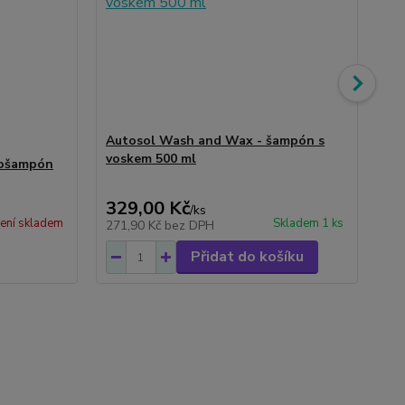
Autosol Wash and Wax - šampón s
voskem 500 ml
tošampón
Au
tv
329,00 Kč
40
/
ks
ení skladem
Skladem 1 ks
271,90 Kč
bez DPH
33
Přidat do košíku