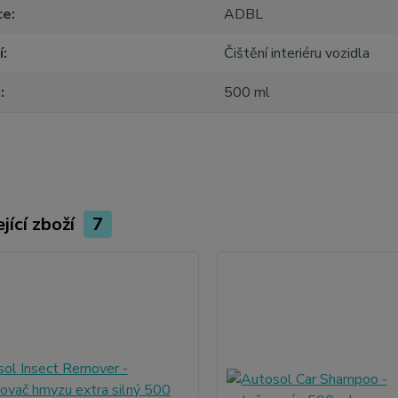
ce
ADBL
í
Čištění interiéru vozidla
m
500 ml
jící zboží
7