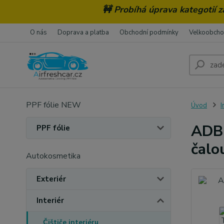
🚧 Probíhá úprava kategotií 
O nás
Doprava a platba
Obchodní podmínky
Velkoobch
PPF fólie NEW
Úvod
I
ADBL
PPF fólie
čalo
Autokosmetika
Exteriér
Interiér
Čištiče interiéru