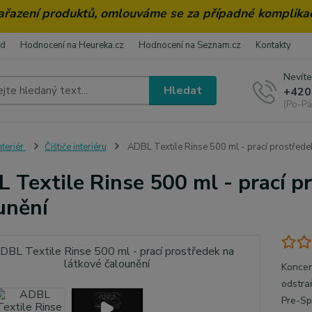
zařazení produktů, omlouváme se za případné komplika
od
Hodnocení na Heureka.cz
Hodnocení na Seznam.cz
Kontakty
Nevíte
Hledat
+420
(Po-Pá
nteriér
Čištiče interiéru
ADBL Textile Rinse 500 ml - prací prostředek
 Textile Rinse 500 ml - prací p
unění
Koncen
odstra
Pre-Sp