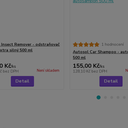
 Insect Remover - odstraňovač
1 hodnocení
xtra silný 500 ml
Autosol Car Shampoo - au
500 ml
0 Kč
155,00 Kč
/
ks
/
ks
Není skladem
N
Kč
bez DPH
128,10 Kč
bez DPH
Detail
Detail