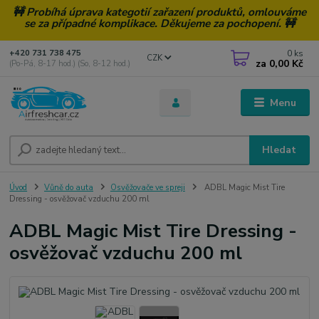
🚧 Probíhá úprava kategotií zařazení produktů, omlouváme
se za případné komplikace. Děkujeme za pochopení. 🚧
0
ks
+420 731 738 475
CZK
za
0,00 Kč
(Po-Pá, 8-17 hod.) (So, 8-12 hod.)
Menu
Hledat
Úvod
Vůně do auta
Osvěžovače ve spreji
ADBL Magic Mist Tire
Dressing - osvěžovač vzduchu 200 ml
ADBL Magic Mist Tire Dressing -
osvěžovač vzduchu 200 ml