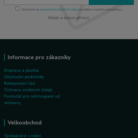
Souhlasím se
zpracováním osobních údajů
za účelem rozesílky newsletteru.
Můžete se kdykoli odhlásit.
Informace pro zákazníky
Doprava a platba
Obchodní podmínky
Reklamační řád
Ochrana osobních údajů
Formulář pro odstoupení od
smlouvy
Velkoobchod
Spolupráce s námi