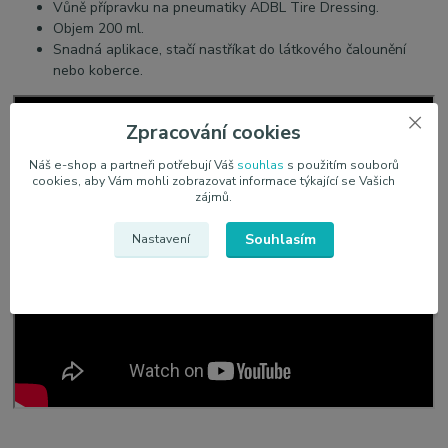
Vůně přípravku na pneumatiky ADBL Tire Dressing.
Objem 200 ml.
Snadná aplikace, stačí nastříkat do látkového čalounění
nebo koberce.
Zpracování cookies
Náš e-shop a partneři potřebují Váš
souhlas
s použitím souborů
cookies, aby Vám mohli zobrazovat informace týkající se Vašich
zájmů.
Souhlasím
Nastavení