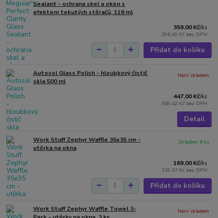
Sealant - ochrana skel a oken s
efektem tekutých stěračů, 118 ml
359,00 Kč
/
ks
296,69 Kč
bez DPH
Přidat do košíku
Autosol Glass Polish - hloubkový čistič
Není skladem
skla 500 ml
447,00 Kč
/
ks
369,42 Kč
bez DPH
Detail
Work Stuff Zephyr Waffle 35x35 cm -
Skladem 6 ks
utěrka na okna
169,00 Kč
/
ks
139,67 Kč
bez DPH
Přidat do košíku
Work Stuff Zephyr Waffle Towel 3-
Není skladem
Pack - utěrky na okna, 3 ks