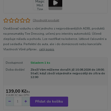
Ohodnotit produkt
Osvěžovač vzduchu s vůní jednoho z nejprodávanějších ADBL produktů
na pneumatiky Tire Dressing, určený pro interiéry automobilů. Účinně
zlepšuje náladu a pohodu. Lze nastříkat na koberce, látkové čalounění a
pod sedadla. Perfektní do auta, ale i do domácnosti nebo kanceláře.
Vlastnosti Vůně příprav...
celý popis
Dostupnost
Skladem 1 ks
Doba dodání
Zboží Vám můžeme doručit již 10.08.2026 do 18:00.
Stačí, když zboží objednáte nejpozději do zítra do
12:00
139,00 Kč
/
ks
114,88 Kč
bez DPH
Přidat do košíku