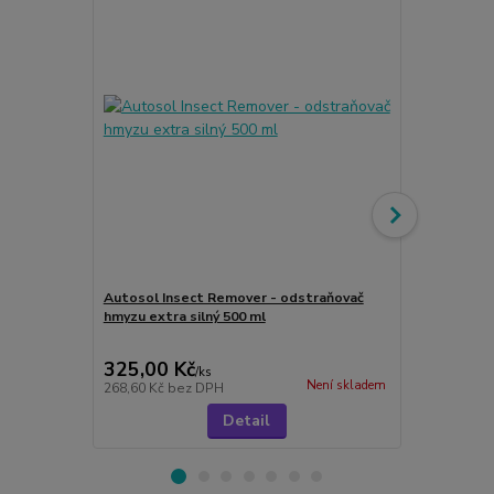
Autosol Insect Remover - odstraňovač
hmyzu extra silný 500 ml
Autosol Ca
ml
325,00 Kč
155,00 K
/
ks
Není skladem
268,60 Kč
bez DPH
128,10 Kč
be
Detail