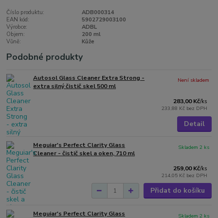
Číslo produktu:
ADB000314
EAN kód:
5902729003100
Výrobce:
ADBL
Objem:
200 ml
Vůně:
Kůže
Podobné produkty
Autosol Glass Cleaner Extra Strong -
Není skladem
extra silný čistič skel 500 ml
283,00 Kč
/
ks
233,88 Kč
bez DPH
Detail
Meguiar's Perfect Clarity Glass
Skladem 2 ks
Cleaner - čistič skel a oken, 710 ml
259,00 Kč
/
ks
214,05 Kč
bez DPH
Přidat do košíku
Meguiar's Perfect Clarity Glass
Skladem 2 ks