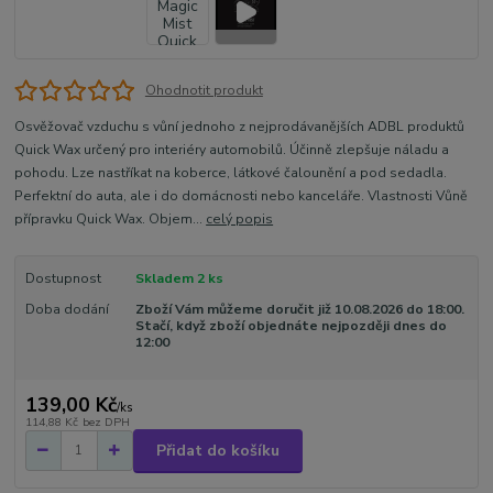
Ohodnotit produkt
Osvěžovač vzduchu s vůní jednoho z nejprodávanějších ADBL produktů
Quick Wax určený pro interiéry automobilů. Účinně zlepšuje náladu a
pohodu. Lze nastříkat na koberce, látkové čalounění a pod sedadla.
Perfektní do auta, ale i do domácnosti nebo kanceláře. Vlastnosti Vůně
přípravku Quick Wax. Objem...
celý popis
Dostupnost
Skladem 2 ks
Doba dodání
Zboží Vám můžeme doručit již 10.08.2026 do 18:00.
Stačí, když zboží objednáte nejpozději dnes do
12:00
139,00 Kč
/
ks
114,88 Kč
bez DPH
Přidat do košíku