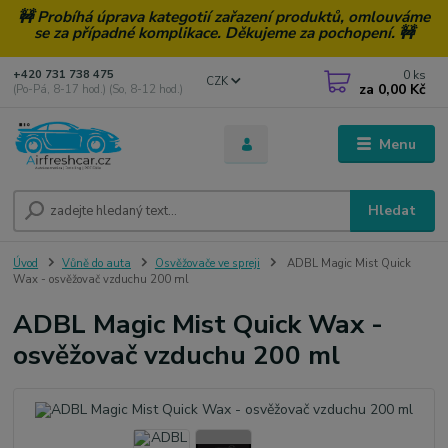
🚧 Probíhá úprava kategotií zařazení produktů, omlouváme
se za případné komplikace. Děkujeme za pochopení. 🚧
0
ks
+420 731 738 475
CZK
za
0,00 Kč
(Po-Pá, 8-17 hod.) (So, 8-12 hod.)
Menu
Hledat
Úvod
Vůně do auta
Osvěžovače ve spreji
ADBL Magic Mist Quick
Wax - osvěžovač vzduchu 200 ml
ADBL Magic Mist Quick Wax -
osvěžovač vzduchu 200 ml