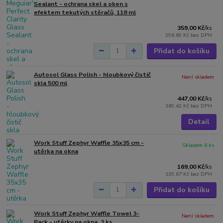
Sealant - ochrana skel a oken s
efektem tekutých stěračů, 118 ml
359,00 Kč
/
ks
296,69 Kč
bez DPH
Přidat do košíku
Autosol Glass Polish - hloubkový čistič
Není skladem
skla 500 ml
447,00 Kč
/
ks
369,42 Kč
bez DPH
Detail
Work Stuff Zephyr Waffle 35x35 cm -
Skladem 6 ks
utěrka na okna
169,00 Kč
/
ks
139,67 Kč
bez DPH
Přidat do košíku
Work Stuff Zephyr Waffle Towel 3-
Není skladem
Pack - utěrky na okna, 3 ks