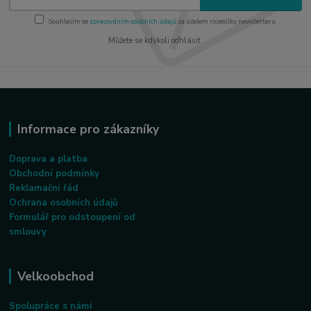
Souhlasím se
zpracováním osobních údajů
za účelem rozesílky newsletteru.
Můžete se kdykoli odhlásit.
Informace pro zákazníky
Doprava a platba
Obchodní podmínky
Reklamační řád
Ochrana osobních údajů
Formulář pro odstoupení od
smlouvy
Velkoobchod
Spolupráce s námi