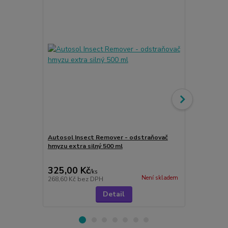
Autosol Insect Remover - odstraňovač
hmyzu extra silný 500 ml
Autosol Ca
ml
325,00 Kč
155,00 K
/
ks
Není skladem
268,60 Kč
bez DPH
128,10 Kč
be
Detail