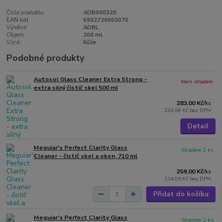
Číslo produktu:
ADB000320
EAN kód:
5902729003070
Výrobce:
ADBL
Objem:
200 ml
Vůně:
Kůže
Podobné produkty
Autosol Glass Cleaner Extra Strong -
Není skladem
extra silný čistič skel 500 ml
283,00 Kč
/
ks
233,88 Kč
bez DPH
Detail
Meguiar's Perfect Clarity Glass
Skladem 2 ks
Cleaner - čistič skel a oken, 710 ml
259,00 Kč
/
ks
214,05 Kč
bez DPH
Přidat do košíku
Meguiar's Perfect Clarity Glass
Skladem 2 ks