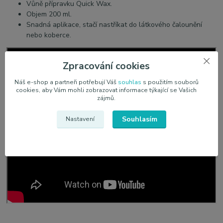
Vůně přípravku Quick Wax.
Objem 200 ml.
Snadná aplikace, stačí nastříkat do látkového čalounění
nebo koberce.
Zpracování cookies
Náš e-shop a partneři potřebují Váš
souhlas
s použitím souborů
cookies, aby Vám mohli zobrazovat informace týkající se Vašich
zájmů.
Souhlasím
Nastavení