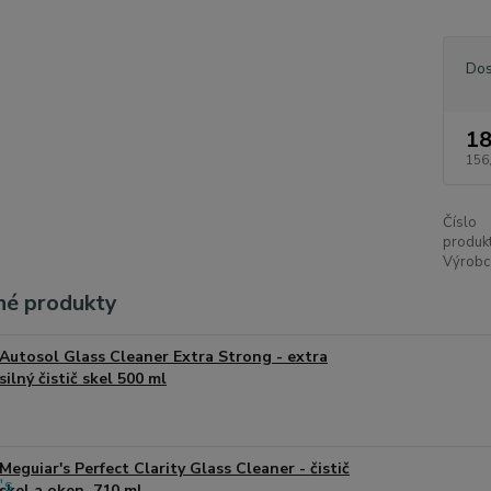
Dos
18
156
Číslo
produkt
Výrobc
é produkty
Autosol Glass Cleaner Extra Strong - extra
silný čistič skel 500 ml
Meguiar's Perfect Clarity Glass Cleaner - čistič
skel a oken, 710 ml