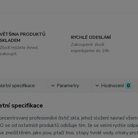
VĚTŠINA PRODUKTŮ
RYCHLÉ ODESLÁNÍ
SKLADEM
Zakoupené zboží
Zboží můžete ihned
expedujeme do 24h.
zakoupit.
etní specifikace
Parametry
Hodnocení
0
tní specifikace
ncentrovaný profesionální čistič skla, jehož složení navrací vš
 se od ostatních produktů odlišuje tím, že se velmi rychle odpař
 se znečištěním, jako jsou, ptačí trus, stopy tvrdé vody, otisky pr