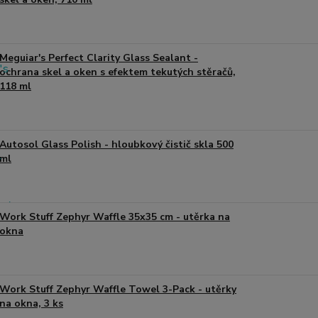
Meguiar's Perfect Clarity Glass Sealant -
ochrana skel a oken s efektem tekutých stěračů,
118 ml
Autosol Glass Polish - hloubkový čistič skla 500
ml
Work Stuff Zephyr Waffle 35x35 cm - utěrka na
okna
Work Stuff Zephyr Waffle Towel 3-Pack - utěrky
na okna, 3 ks