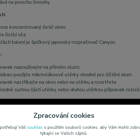
ává na povrchu šmouhy.
sti
oce koncentrovaný čistič oken.
a čistící síla.
částí balení je špičkový japonský rozprašovač Canyon.
:
pravek nepoužívejte na přímém slunci.
plikaci použijte mikrovláknové utěrky vhodné pro čištění oken.
pravek nastříkejte na okno nebo na utěrku a rozetřete.
ledně suchou částí utěrky, nebo druhou utěrkou přípravek rozle
Zpracování cookies
 potřebují Váš
souhlas
s použitím souborů cookies, aby Vám mohli zobr
týkající se Vašich zájmů.