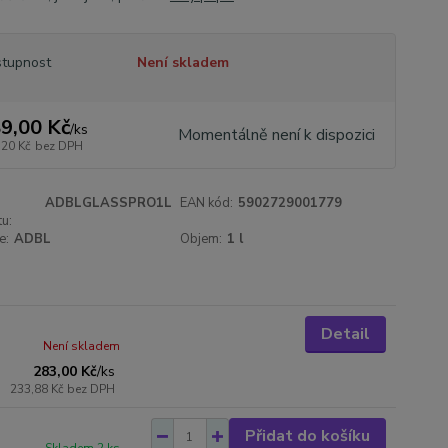
tupnost
Není skladem
9,00 Kč
/
ks
Momentálně není k dispozici
,20 Kč
bez DPH
ADBLGLASSPRO1L
EAN kód:
5902729001779
u:
e:
ADBL
Objem:
1 l
Detail
Není skladem
283,00 Kč
/
ks
233,88 Kč
bez DPH
Přidat do košíku