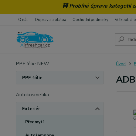
🚧 Probíhá úprava kategotií 
O nás
Doprava a platba
Obchodní podmínky
Velkoobch
PPF fólie NEW
Úvod
E
ADBL
PPF fólie
Autokosmetika
Exteriér
Předmytí
Autošampony