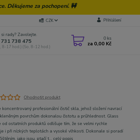
ce. Děkujeme za pochopení. 🚧
Přihlášení
CZK
 si rady? Zavolejte.
0
ks
 731 738 475
za
0,00 Kč
, 8-17 hod.) (So, 8-12 hod.)
Ohodnotit produkt
koncentrovaný profesionální čistič skla, jehož složení navrací
kleněným povrchům dokonalou čistotu a průhlednost. Glass
 od ostatních produktů odlišuje tím, že se velmi rychle
e i při nízkých teplotách a vysoké vlhkosti. Dokonale si poradí
ištěním, jako jsou, ptačí t...
celý popis