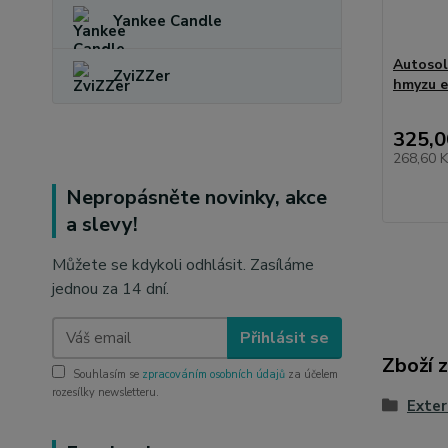
Yankee Candle
Autosol
ZviZZer
hmyzu e
325,0
268,60 
Nepropásněte novinky, akce
a slevy!
Můžete se kdykoli odhlásit. Zasíláme
jednou za 14 dní.
Přihlásit se
Zboží 
Souhlasím se
zpracováním osobních údajů
za účelem
rozesílky newsletteru.
Exter