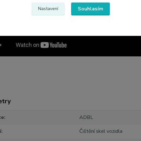
Souhlasím
Nastavení
etry
ce
ADBL
í
Čištění skel vozidla