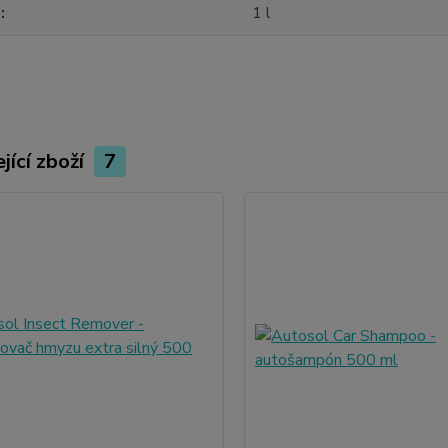
m
1 l
jící zboží
7