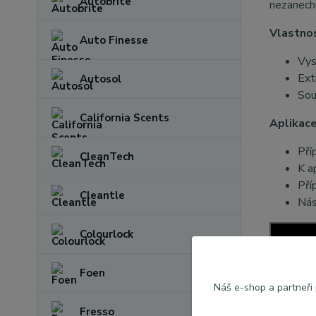
Autobrite
nezanech
Vlastno
Auto Finesse
Vys
Extr
Autosol
Sou
California Scents
Aplikace
Pří
CleanTech
K a
Pří
Cleantle
Nás
Colourlock
Foen
Náš e-shop a partneři
Fresso