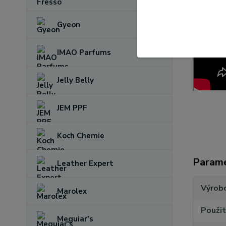
Gyeon
IMAO Parfums
Jelly Belly
JEM PPF
Koch Chemie
Param
Leather Expert
Výrob
Marolex
Použit
Meguiar's