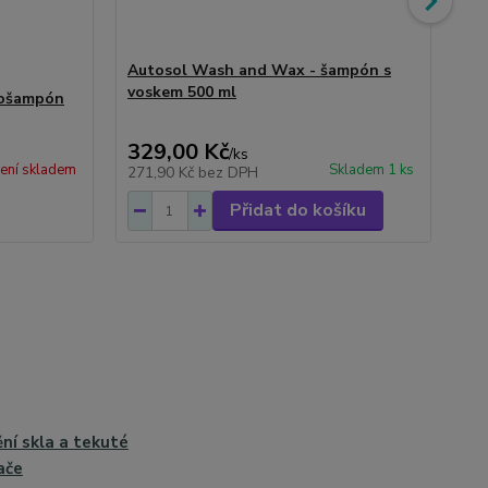
Autosol Wash and Wax - šampón s
voskem 500 ml
tošampón
Au
tv
329,00 Kč
40
/
ks
ení skladem
Skladem 1 ks
271,90 Kč
bez DPH
33
Přidat do košíku
ění skla a tekuté
ače