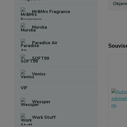
Obje
Mr&Mrs Fragrance
Murska
Paradise Air
Souvise
SOFT99
Veniss
VIF
Wessper
Work Stuff