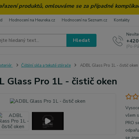
zařazení produktů, omlouváme se za případné komplika
od
Hodnocení na Heureka.cz
Hodnocení na Seznam.cz
Kontakty
Nevíte
Hledat
+420
(Po-Pá
xteriér
Čištění skla a tekuté stěrače
ADBL Glass Pro 1L - čistič oken
 Glass Pro 1L - čistič oken
Vysoce 
všem s
PRO se
odpařuj
se zneč