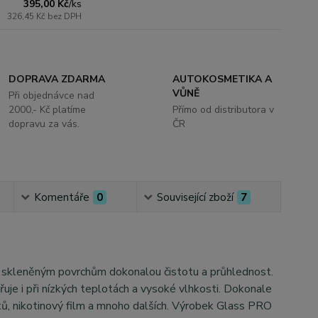
395,00 Kč
/
ks
326,45 Kč
bez DPH
DOPRAVA ZDARMA
AUTOKOSMETIKA A
VŮNĚ
Při objednávce nad
2000,- Kč platíme
Přímo od distributora v
dopravu za vás.
ČR
Komentáře
0
Související zboží
7
em skleněným povrchům dokonalou čistotu a průhlednost.
uje i při nízkých teplotách a vysoké vlhkosti.
Dokonale
stů, nikotinový film a mnoho dalších.
Výrobek Glass PRO