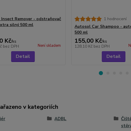
 Insect Remover - odstraňovač
1 hodnocení
xtra silný 500 ml
Autosol Car Shampoo - au
500 ml
0 Kč
155,00 Kč
/
ks
/
ks
Není skladem
N
Kč
bez DPH
128,10 Kč
bez DPH
Detail
Detail
zařazeno v kategoriích
iér
ADBL
Čišt
stěr