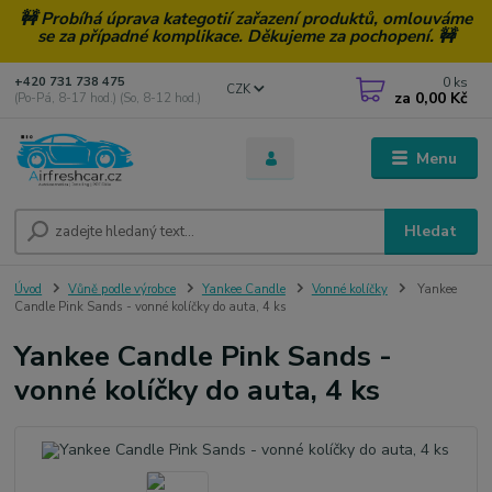
🚧 Probíhá úprava kategotií zařazení produktů, omlouváme
se za případné komplikace. Děkujeme za pochopení. 🚧
0
ks
+420 731 738 475
CZK
za
0,00 Kč
(Po-Pá, 8-17 hod.) (So, 8-12 hod.)
Menu
Hledat
Úvod
Vůně podle výrobce
Yankee Candle
Vonné kolíčky
Yankee
Candle Pink Sands - vonné kolíčky do auta, 4 ks
Yankee Candle Pink Sands -
vonné kolíčky do auta, 4 ks