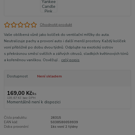
Ohodnotit produkt
Vaše oblíbená vůně jako kolíček do ventilační mřížky do auta.
Neutralizuje pachy a provoní auto i další menší prostory. Každý kolíček
voní přibližně po dobu dvou týdnů. Odplujte na exotický ostrov
s překrásnou směsí svěžích a zářivých citrusů, sladkých květinových tónů
a kořeněnou vanilkou. Osvěžují...
celý popis
Dostupnost
Není skladem
169,00 Kč
/
ks
139,67 Kč
bez DPH
Momentálně není k dispozici
Číslo produktu:
26315
EAN kód:
5038580059939
Doba provonění:
1ks voní 2 týdny