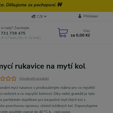
ce. Děkujeme za pochopení. 🚧
Přihlášení
CZK
 si rady? Zavolejte.
0
ks
 731 738 475
za
0,00 Kč
, 8-17 hod.) (So, 8-12 hod.)
ycí rukavice na mytí kol
Ohodnotit produkt
ionální mycí rukavice s prodlouženými vlákny pro co největší
i nečistot a co nejvyšší šetrnost. Díky velké gramáži je tato
ce perfektním doplňkem pro bezpečné mytí litých kol s
oliv povrchovou úpravou, včetně leštěných kol. Doporučujeme
rvním použitím vyprat do 40 °C b...
celý popis