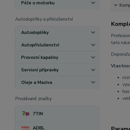
Péče o motorku
Kompl
Autodoplňky a příslušenství
Komple
Autodoplňky
Profesion
tato ruka
Autopříslušenství
Doporučuj
Provozní kapaliny
Vlastnos
Servisní přípravky
roz
Oleje a Maziva
vys
hus
vel
Prodávané značky
7TIN
ADBL
Param