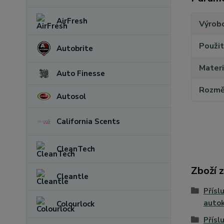
AirFresh
Výrob
Použit
Autobrite
Materi
Auto Finesse
Rozmě
Autosol
California Scents
CleanTech
Zboží 
Cleantle
Přísl
auto
Colourlock
Přísl