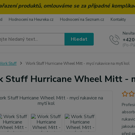
zařazení produktů, omlouváme se za případné komplika
od
Hodnocení na Heureka.cz
Hodnocení na Seznam.cz
Kontakty
Nevíte
Hledat
+420
(Po-Pá
ork Stuff
Work Stuff Hurricane Wheel Mitt - mycí rukavice na mytí kol
 Stuff Hurricane Wheel Mitt - m
Profes
absorbc
rukavi
jakouk
před p