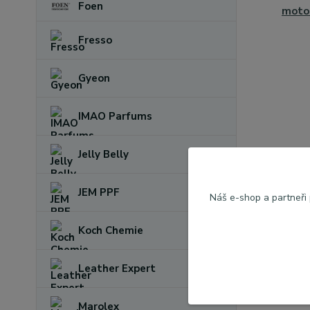
Foen
moto
Fresso
Gyeon
IMAO Parfums
Jelly Belly
JEM PPF
Náš e-shop a partneři
Koch Chemie
Leather Expert
Marolex