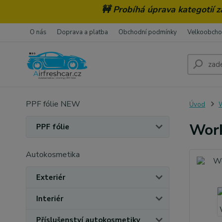
🚧 Probíhá úprava kategotií 
O nás
Doprava a platba
Obchodní podmínky
Velkoobch
PPF fólie NEW
Úvod
W
Work
PPF fólie
Autokosmetika
Exteriér
Interiér
Příslušenství autokosmetiky