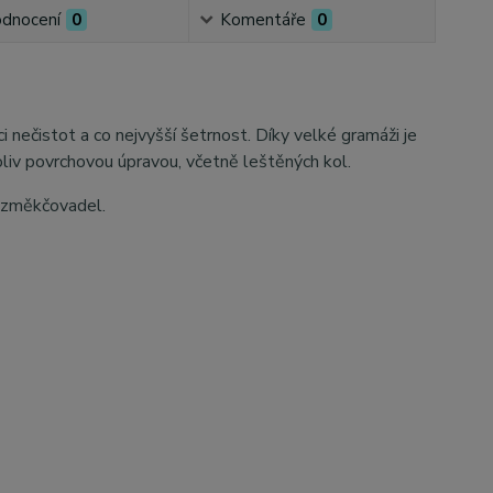
dnocení
0
Komentáře
0
i nečistot a co nejvyšší šetrnost. Díky velké gramáži je
liv povrchovou úpravou, včetně leštěných kol.
h změkčovadel.