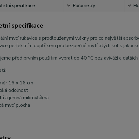
etní specifikace
Parametry
Ho
tní specifikace
ální mycí rukavice s prodlouženými vlákny pro co největší absorbc
vice perfektním doplňkem pro bezpečné mytí litých kol s jakouko
eme před prvním použitím vyprat do 40 °C bez aviváží a dalšíc
ti:
měr 16 x 16 cm
oká odolnost
tá a jemná mikrovlákna
ká mycí plocha
etry