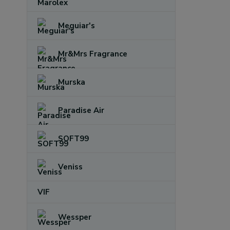
Meguiar's
Mr&Mrs Fragrance
Murska
Paradise Air
SOFT99
Veniss
VIF
Wessper