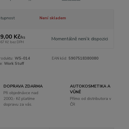
tupnost
Není skladem
9,00 Kč
/
ks
Momentálně není k dispozici
,67 Kč
bez DPH
roduktu:
WS-014
EAN kód:
5907518380080
e:
Work Stuff
DOPRAVA ZDARMA
AUTOKOSMETIKA A
VŮNĚ
Při objednávce nad
2000,- Kč platíme
Přímo od distributora v
dopravu za vás.
ČR