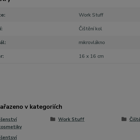
ce
Work Stuff
í
Čištění kol
ál
mikrovlákno
r
16 x 16 cm
zařazeno v kategoriích
ušenství
Work Stuff
Čišt
kosmetiky
ušentsví