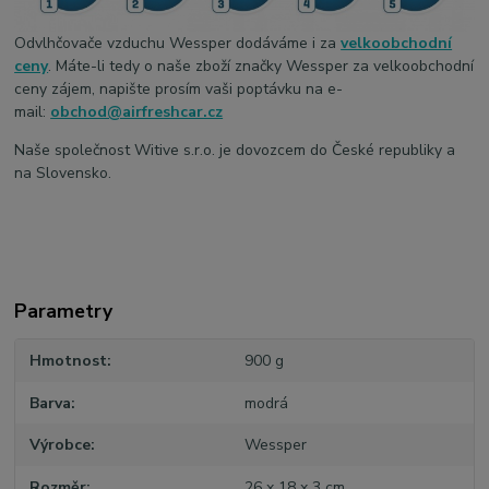
Odvlhčovače vzduchu Wessper dodáváme i za
velkoobchodní
ceny
. Máte-li tedy o naše zboží značky Wessper za velkoobchodní
ceny zájem, napište prosím vaši poptávku na e-
mail:
obchod@airfreshcar.cz
Naše společnost Witive s.r.o. je dovozcem do České republiky a
na Slovensko.
Parametry
Hmotnost
900 g
Barva
modrá
Výrobce
Wessper
Rozměr
26 x 18 x 3 cm