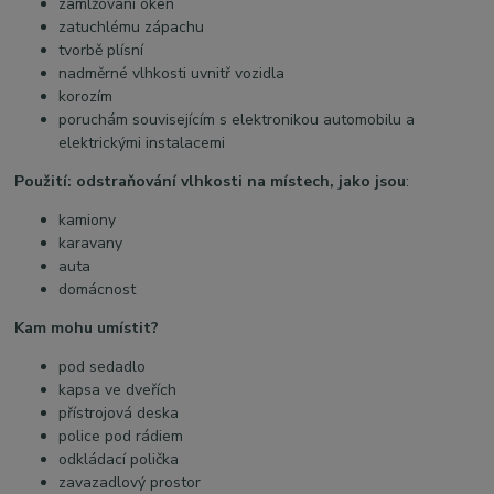
zamlžování oken
zatuchlému zápachu
tvorbě plísní
nadměrné vlhkosti uvnitř vozidla
korozím
poruchám souvisejícím s elektronikou automobilu a
elektrickými instalacemi
Použití:
odstraňování vlhkosti na místech, jako jsou
:
kamiony
karavany
auta
domácnost
Kam mohu umístit?
pod sedadlo
kapsa ve dveřích
přístrojová deska
police pod rádiem
odkládací polička
zavazadlový prostor