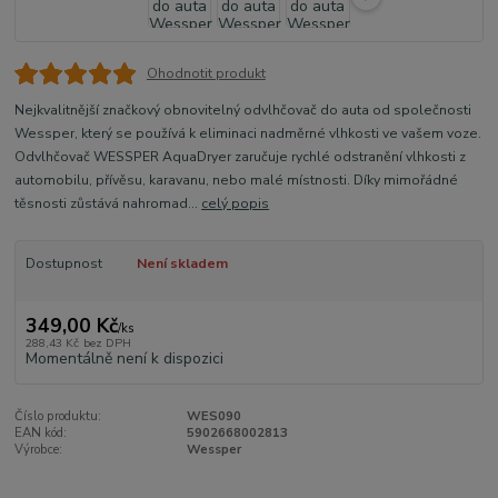
Ohodnotit produkt
Nejkvalitnější značkový obnovitelný odvlhčovač do auta od společnosti
Wessper, který se používá k eliminaci nadměrné vlhkosti ve vašem voze.
Odvlhčovač WESSPER AquaDryer zaručuje rychlé odstranění vlhkosti z
automobilu, přívěsu, karavanu, nebo malé místnosti. Díky mimořádné
těsnosti zůstává nahromad...
celý popis
Dostupnost
Není skladem
349,00 Kč
/
ks
288,43 Kč
bez DPH
Momentálně není k dispozici
Číslo produktu:
WES090
EAN kód:
5902668002813
Výrobce:
Wessper