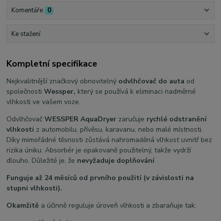
Komentáře
0
Ke stažení
Kompletní specifikace
Nejkvalitnější značkový obnovitelný
odvlhčovač do auta
od
společnosti
Wessper,
který se používá k eliminaci nadměrné
vlhkosti ve vašem voze.
Odvlhčovač
WESSPER AquaDryer
zaručuje
rychlé odstranění
vlhkosti
z automobilu, přívěsu, karavanu, nebo malé místnosti.
Díky mimořádné těsnosti zůstává nahromaděná vlhkost uvnitř bez
rizika úniku. Absorbér je opakovaně použitelný, takže vydrží
dlouho. Důležité je, že
nevyžaduje doplňování
Funguje až 24 měsíců od prvního použití (v závislosti na
stupni vlhkosti).
Okamžitě
a účinně reguluje úroveň vlhkosti a zbaraňuje tak: