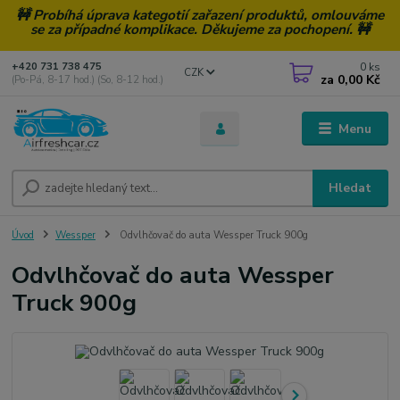
🚧 Probíhá úprava kategotií zařazení produktů, omlouváme
se za případné komplikace. Děkujeme za pochopení. 🚧
0
ks
+420 731 738 475
CZK
za
0,00 Kč
(Po-Pá, 8-17 hod.) (So, 8-12 hod.)
Menu
Hledat
Úvod
Wessper
Odvlhčovač do auta Wessper Truck 900g
Odvlhčovač do auta Wessper
Truck 900g