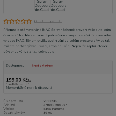
Ohodnotit produkt
Příjemná parfémová vůně IMAO Spray nádherně provoní Vaše auto, dům
či kanelář. Nechte se okouzlit jedinečnou a smyslnou vůní francouského
výrobce IMAO. Během chvilky uvolní vůni po celém prostoru a Vy se tak
můžete nechat hýčkat luxusní, smyslnou vůní. Nejen, že zaplní interiér
půvabnou vůní, ale ta...
celý popis
Dostupnost
Není skladem
199,00 Kč
/
ks
164,46 Kč
bez DPH
Momentálně není k dispozici
Číslo produktu:
VP00235
EAN kód:
3700652901997
Výrobce:
IMAO Parfums
Obsah lahvičky:
30 ml