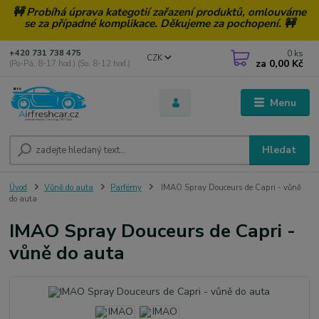
🚧 Probíhá úprava kategotií zařazení produktů, omlouváme
se za případné komplikace. Děkujeme za pochopení. 🚧
0
ks
+420 731 738 475
CZK
za
0,00 Kč
(Po-Pá, 8-17 hod.) (So, 8-12 hod.)
Menu
Hledat
Úvod
Vůně do auta
Parfémy
IMAO Spray Douceurs de Capri - vůně
do auta
IMAO Spray Douceurs de Capri -
vůně do auta