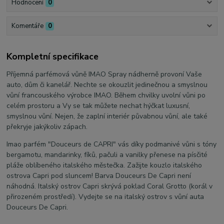
Hodnocení
0
Komentáře
0
Kompletní specifikace
Příjemná parfémová vůně IMAO Spray nádherně provoní Vaše
auto, dům či kanelář. Nechte se okouzlit jedinečnou a smyslnou
vůní francouského výrobce IMAO. Během chvilky uvolní vůni po
celém prostoru a Vy se tak můžete nechat hýčkat luxusní,
smyslnou vůní. Nejen, že zaplní interiér půvabnou vůní, ale také
překryje jakýkoliv zápach.
Imao parfém "Douceurs de CAPRI" vás díky podmanivé vůni s tóny
bergamotu, mandarinky, fíků, pačuli a vanilky přenese na písčité
pláže oblíbeného italského městečka. Zažijte kouzlo italského
ostrova Capri pod sluncem! Barva Douceurs De Capri není
náhodná. Italský ostrov Capri skrývá poklad Coral Grotto (korál v
přirozeném prostředí). Vydejte se na italský ostrov s vůní auta
Douceurs De Capri.