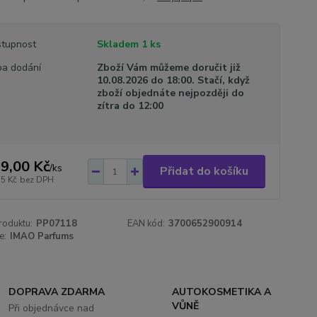
tupnost
Skladem 1 ks
a dodání
Zboží Vám můžeme doručit již
10.08.2026 do 18:00. Stačí, když
zboží objednáte nejpozději do
zítra do 12:00
9,00 Kč
/
ks
Přidat do košíku
35 Kč
bez DPH
roduktu:
PP07118
EAN kód:
3700652900914
e:
IMAO Parfums
DOPRAVA ZDARMA
AUTOKOSMETIKA A
VŮNĚ
Při objednávce nad