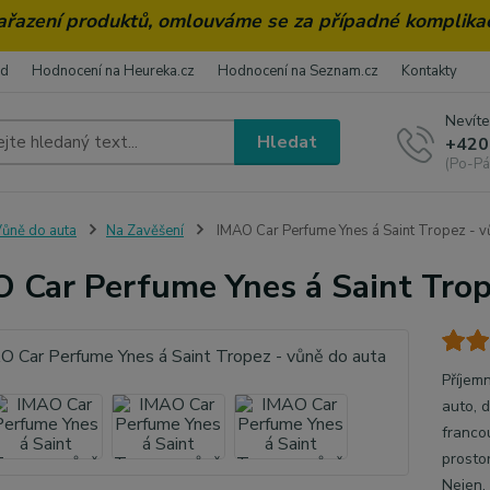
zařazení produktů, omlouváme se za případné komplika
od
Hodnocení na Heureka.cz
Hodnocení na Seznam.cz
Kontakty
Nevíte
Hledat
+420
(Po-Pá
ůně do auta
Na Zavěšení
IMAO Car Perfume Ynes á Saint Tropez - v
 Car Perfume Ynes á Saint Trop
Příjem
auto, 
franco
prosto
Nejen, 