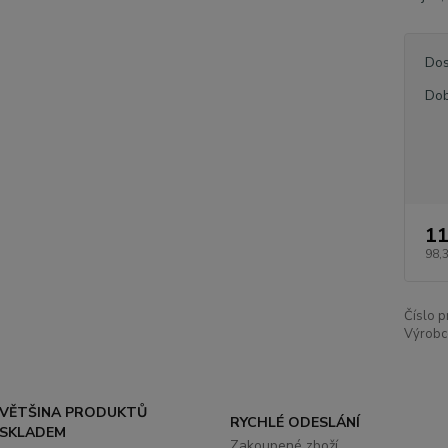
Dos
Dob
11
98,
Číslo p
Výrobc
VĚTŠINA PRODUKTŮ
RYCHLÉ ODESLÁNÍ
SKLADEM
Zakoupené zboží