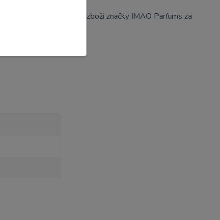
ceny
. Máte-li tedy o naše zboží značky IMAO Parfums za
d@airfreshcar.cz