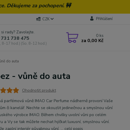
ce. Děkujeme za pochopení. 🚧
Přihlášení
CZK
 si rady? Zavolejte.
0
ks
 731 738 475
za
0,00 Kč
, 8-17 hod.) (So, 8-12 hod.)
ůně do auta
ez - vůně do auta
Ohodnotit produkt
ná parfémová vůně IMAO Car Perfume nádherně provoní Vaše
dům či kanelář. Nechte se okouzlit jedinečnou a smyslnou vůní
uského výrobce IMAO. Během chvilky uvolní vůni po celém
ru a Vy se tak můžete nechat hýčkat luxusní, smyslnou vůní.
že zaplní interiér půvabnou vůní, ...
celý popis