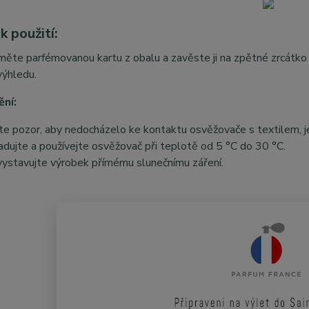
 použití:
měte parfémovanou kartu z obalu a zavěste ji na zpětné zrcátko ne
výhledu.
ní:
te pozor, aby nedocházelo ke kontaktu osvěžovače s textilem, je
adujte a používejte osvěžovač při teplotě od 5 °C do 30 °C.
ystavujte výrobek přímému slunečnímu záření.