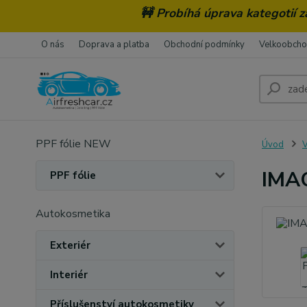
🚧 Probíhá úprava kategotií 
O nás
Doprava a platba
Obchodní podmínky
Velkoobch
PPF fólie NEW
Úvod
V
IMAO
PPF fólie
Autokosmetika
Exteriér
Interiér
Příslušenství autokosmetiky