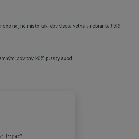
bo na jiné místo tak, aby visela volně a nebránila řidiči
mnými povrchy, kůží, plasty apod.