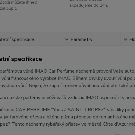
Zboží můžete ihned
expedujeme do 24h.
zakoupit.
etní specifikace
Parametry
Ho
tní specifikace
parfémová vůně IMAO Car Perfume nádherně provoní Vaše auto, d
 vůní francouského výrobce IMAO. Během chvilky uvolní vůni po 
smyslnou vůní. Nejen, že zaplní interiér půvabnou vůní, ale také př
francouzské parfémy osvěžovačů vzduchu IMAO uspokojí i ty nejn
č Imao CAR PERFUME "Ynes á SAINT TROPEZ" vás díky podmanivé
y, jantarového dřeva a bílého pižma přenese do romantického měst
pez? Tento nádherný rybářský přístav ve městě Côte d'Azur má j