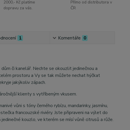
2000,- Kč platíme
Přímo od distributora v
dopravu za vás.
ČR
dnocení
1
Komentáře
0
ům či kanelář. Nechte se okouzlit jedinečnou a
celém prostoru a Vy se tak můžete nechat hýčkat
ekryje jakýkoliv zápach.
áročnější klienty s vytříbeným vkusem.
 vůni s tóny černého rybízu, mandarinky, jasmínu,
ečka francouzské riviéry. Jste připraveni na výlet do
edinečné kouzlo, ve kterém se mísí vůně citrusů a růže.