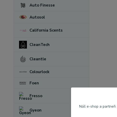
Auto Finesse
Autosol
California Scents
CleanTech
Cleantle
Colourlock
Foen
Fresso
Náš e-shop a partneři
Gyeon