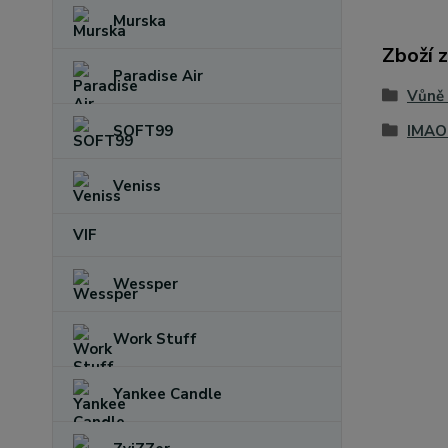
Murska
Zboží 
Paradise Air
Vůně
IMAO
SOFT99
Veniss
VIF
Wessper
Work Stuff
Yankee Candle