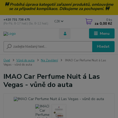
🚧 Probíhá úprava kategotií zařazení produktů, omlouváme
se za případné komplikace. Děkujeme za pochopení. 🚧
0
ks
+420 731 738 475
CZK
za
0,00 Kč
(Po-Pá, 8-17 hod.) (So, 8-12 hod.)
Menu
Hledat
Úvod
Vůně do auta
Na Zavěšení
IMAO Car Perfume Nuit á Las
Vegas - vůně do auta
IMAO Car Perfume Nuit á Las
Vegas - vůně do auta