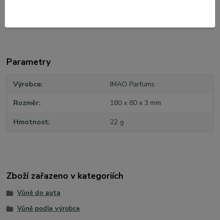
Parametry
Výrobce
IMAO Parfums
Rozměr
180 x 80 x 3 mm
Hmotnost
22 g
Zboží zařazeno v kategoriích
Vůně do auta
Vůně podle výrobce