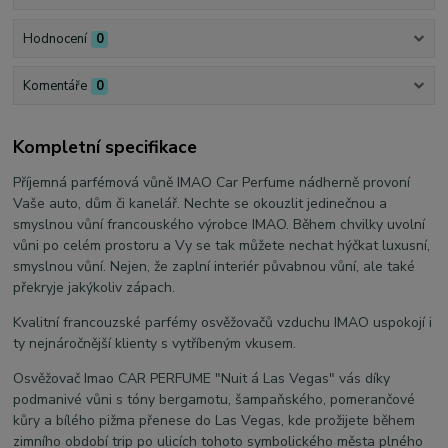
Hodnocení
0
Komentáře
0
Kompletní specifikace
Příjemná parfémová vůně IMAO Car Perfume nádherně provoní
Vaše auto, dům či kanelář. Nechte se okouzlit jedinečnou a
smyslnou vůní francouského výrobce IMAO. Během chvilky uvolní
vůni po celém prostoru a Vy se tak můžete nechat hýčkat luxusní,
smyslnou vůní. Nejen, že zaplní interiér půvabnou vůní, ale také
překryje jakýkoliv zápach.
Kvalitní francouzské parfémy osvěžovačů vzduchu IMAO uspokojí i
ty nejnáročnější klienty s vytříbeným vkusem.
Osvěžovač Imao CAR PERFUME "Nuit á Las Vegas" vás díky
podmanivé vůni s tóny bergamotu, šampaňského, pomerančové
kůry a bílého pižma přenese do Las Vegas, kde prožijete během
zimního období trip po ulicích tohoto symbolického města plného