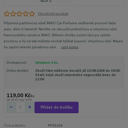
Ohodnotit produkt
Příjemná parfémová vůně IMAO Car Perfume nádherně provoní Vaše
auto, dům či kanelář. Nechte se okouzlit jedinečnou a smyslnou vůní
francouského výrobce IMAO. Během chvilky uvolní vůni po celém
prostoru a Vy se tak můžete nechat hýčkat luxusní, smyslnou vůní. Nejen,
že zaplní interiér půvabnou vůní, ...
celý popis
Dostupnost
Skladem 3 ks
Doba dodání
Zboží Vám můžeme doručit již 10.08.2026 do 18:00.
Stačí, když zboží objednáte nejpozději dnes do
12:00
119,00 Kč
/
ks
98,35 Kč
bez DPH
Přidat do košíku
Číslo produktu:
PP31320