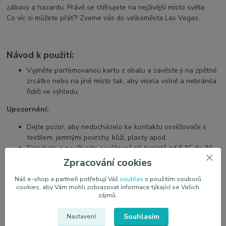
zábavy a hazardu. Právě se stěhujete na nejživější místo světa.
Co víc si můžete přát?! Zveme vás do velkoměsta Las Vegas.
Návod k použití:
Vyjměte parfémovanou kartu z obalu a zavěste ji na zpětné
zrcátko nebo na jiné místo tak, aby visela volně a nebránila
řidiči ve výhledu.
Upozornění:
Dejte pozor, aby nedocházelo ke kontaktu osvěžovače s
textilem, jemnými povrchy, kůží, plasty apod.
Skladujte a používejte osvěžovač při teplotě od 5 °C do 30
°C.
Zpracování cookies
Nevystavujte výrobek přímému slunečnímu záření.
Náš e-shop a partneři potřebují Váš
souhlas
s použitím souborů
cookies, aby Vám mohli zobrazovat informace týkající se Vašich
Parfémové vůně do auta IMAO Parfums dodáváme i
zájmů.
za
velkoobchodní ceny
. Máte-li tedy o naše zboží značky IMAO
Parfums za velkoobchodní ceny zájem, napište prosím vaši
Souhlasím
Nastavení
poptávku na e-mail:
obchod@airfreshcar.cz