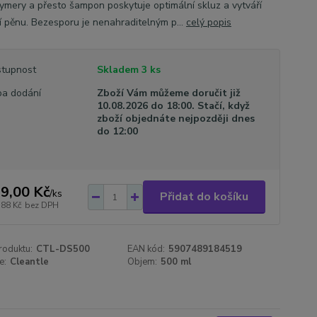
lymery a přesto šampon poskytuje optimální skluz a vytváří
ní pěnu. Bezesporu je nenahraditelným p...
celý popis
tupnost
Skladem 3 ks
a dodání
Zboží Vám můžeme doručit již
10.08.2026 do 18:00. Stačí, když
zboží objednáte nejpozději dnes
do 12:00
9,00 Kč
/
ks
Přidat do košíku
,88 Kč
bez DPH
roduktu:
CTL-DS500
EAN kód:
5907489184519
e:
Cleantle
Objem:
500 ml