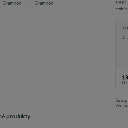
ani po
stabil
Dos
Dob
13
114
Číslo p
Výrobc
é produkty