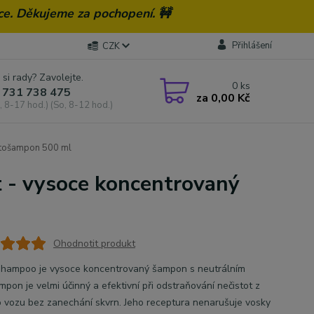
ce. Děkujeme za pochopení. 🚧
Přihlášení
CZK
 si rady? Zavolejte.
0
ks
 731 738 475
za
0,00 Kč
, 8-17 hod.) (So, 8-12 hod.)
autošampon 500 ml
t - vysoce koncentrovaný
Ohodnotit produkt
Shampoo je vysoce koncentrovaný šampon s neutrálním
pon je velmi účinný a efektivní při odstraňování nečistot z
 vozu bez zanechání skvrn. Jeho receptura nenarušuje vosky