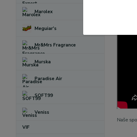
Objem:
5
Marolex
Meguiar's
Mr&Mrs Fragrance
Murska
Paradise Air
SOFT99
Veniss
Naše spol
VIF