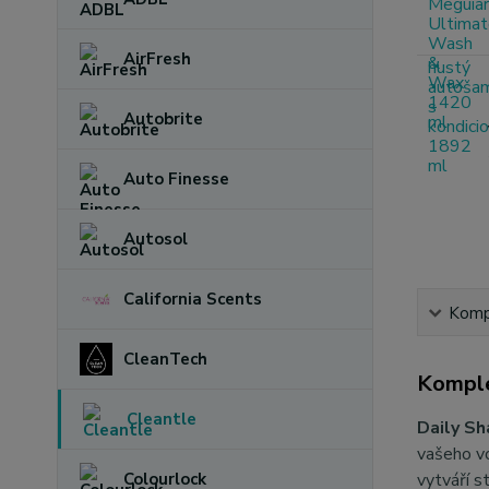
AirFresh
Autobrite
Auto Finesse
Autosol
California Scents
Kompl
CleanTech
Komple
Cleantle
Daily S
vašeho vo
Colourlock
vytváří s