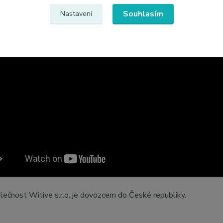
00ml
Souhlasím
Nastavení
ečnost Witive s.r.o. je dovozcem do České republiky.