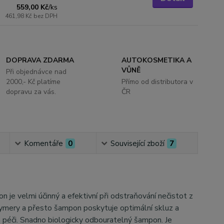
559,00 Kč
/
ks
461,98 Kč
bez DPH
DOPRAVA ZDARMA
AUTOKOSMETIKA A
VŮNĚ
Při objednávce nad
2000,- Kč platíme
Přímo od distributora v
dopravu za vás.
ČR
Komentáře
0
Související zboží
7
je velmi účinný a efektivní při odstraňování nečistot z
lymery a přesto šampon poskytuje optimální skluz a
é péči. Snadno biologicky odbouratelný šampon. Je