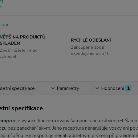
VĚTŠINA PRODUKTŮ
RYCHLÉ ODESLÁNÍ
SKLADEM
Zakoupené zboží
Zboží můžete ihned
expedujeme do 24h.
zakoupit.
etní specifikace
Parametry
Hodnocení
1
tní specifikace
hampoo
je vysoce koncentrovaný šampon s neutrálním pH. Šampon 
zu bez zanechání skvrn. Jeho receptura nenarušuje vosky ani po
tabilní pěnu. Bezesporu je nenahraditelným prvkem při pravideln