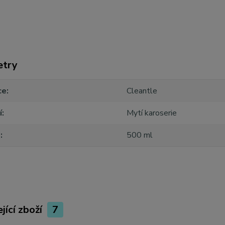
etry
ce
Cleantle
í
Mytí karoserie
m
500 ml
jící zboží
7