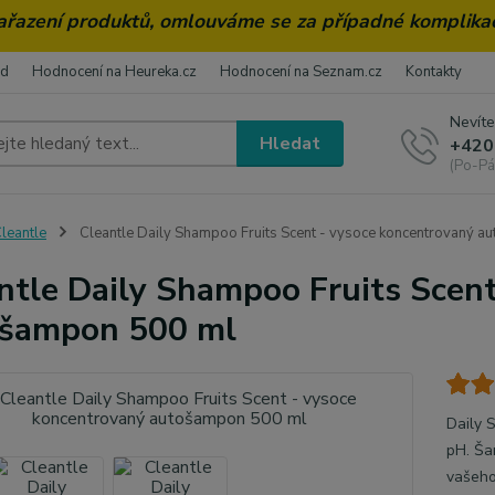
zařazení produktů, omlouváme se za případné komplika
od
Hodnocení na Heureka.cz
Hodnocení na Seznam.cz
Kontakty
Nevíte
Hledat
+420
(Po-Pá
leantle
Cleantle Daily Shampoo Fruits Scent - vysoce koncentrovaný 
ntle Daily Shampoo Fruits Scen
šampon 500 ml
Daily 
pH. Šam
vašeho