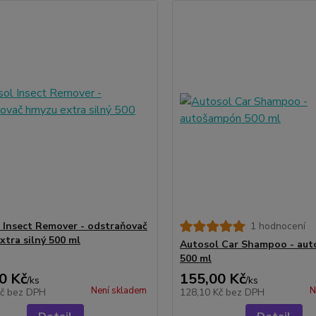
 Insect Remover - odstraňovač
1 hodnocení
xtra silný 500 ml
Autosol Car Shampoo - au
500 ml
0 Kč
155,00 Kč
/
ks
/
ks
Není skladem
N
Kč
bez DPH
128,10 Kč
bez DPH