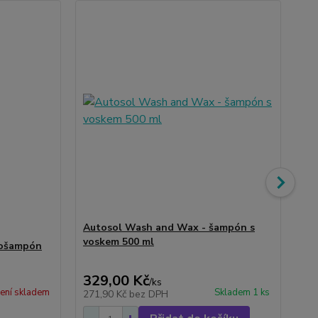
Autosol Wash and Wax - šampón s
voskem 500 ml
tošampón
Au
tv
329,00 Kč
40
/
ks
ení skladem
Skladem 1 ks
271,90 Kč
bez DPH
33