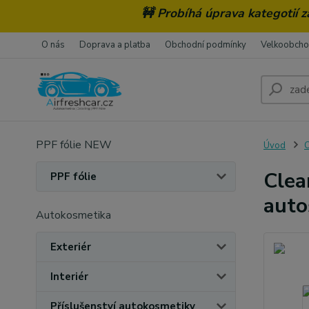
🚧 Probíhá úprava kategotií 
O nás
Doprava a platba
Obchodní podmínky
Velkoobch
PPF fólie NEW
Úvod
C
Clea
PPF fólie
auto
Autokosmetika
Exteriér
Interiér
Příslušenství autokosmetiky