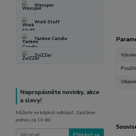
Wessper
Work Stuff
Param
Yankee Candle
Výrob
ZviZZer
Použit
Obje
Nepropásněte novinky, akce
a slevy!
Můžete se kdykoli odhlásit. Zasíláme
jednou za 14 dní.
Souvise
Přihlásit se