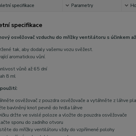
etní specifikace
Parametry
Ho
tní specifikace
vý osvěžovač vzduchu do mřížky ventilátoru s účinkem až
avržené tak, aby dodaly vašemu vozu svěže
ající aromatickou vůní.
anlivost vůně až 65 dní
ah 8 ml
použití:
áhněte osvěžovač z pouzdra osvěžovače a vytáhněte z láhve pl
žte bavlněný knot pevně do hrdla láhve
vičku držte ve svislé poloze a vložte do pouzdra osvěžovače
lačte sponu do zadního otvoru
stěte do mřížky ventilátoru vždy do vzpřímené polohy