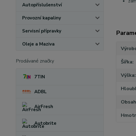
zam
Autopříslušenství
Provozní kapaliny
Servisní přípravky
Param
Oleje a Maziva
Výrob
Prodávané značky
Šířka
Výška
7TIN
Hloub
ADBL
Obsah
AirFresh
Hmotn
Autobrite