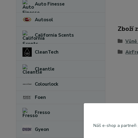
Auto Finesse
Autosol
Zboží 
California Scents
Vůně
AirFr
CleanTech
Cleantle
Colourlock
Foen
Fresso
Náš e-shop a partneři
Gyeon