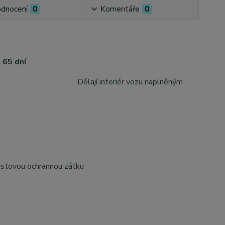
dnocení
0
Komentáře
0
 65 dní
st. Dělají interiér vozu naplněným
astovou ochrannou zátku