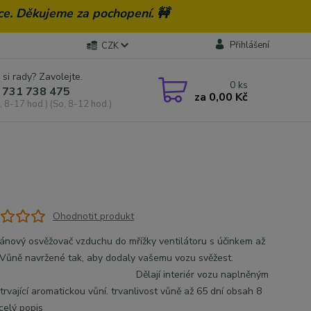
ce. Děkujeme za pochopení. 🚧
Přihlášení
CZK
 si rady? Zavolejte.
0
ks
 731 738 475
za
0,00 Kč
, 8-17 hod.) (So, 8-12 hod.)
Ohodnotit produkt
nový osvěžovač vzduchu do mřížky ventilátoru s účinkem až
í Vůně navržené tak, aby dodaly vašemu vozu svěžest.
ají interiér vozu naplněným
rvající aromatickou vůní. trvanlivost vůně až 65 dní obsah 8
celý popis