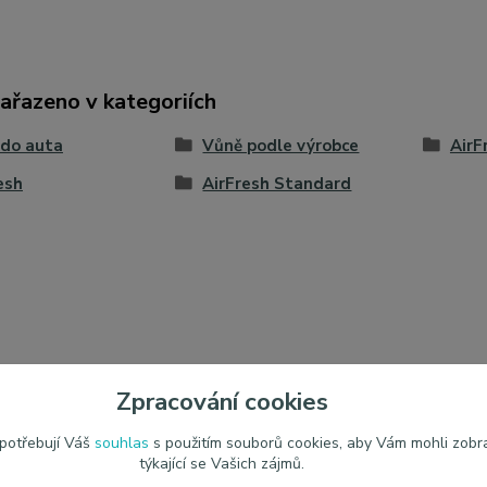
zařazeno v kategoriích
 do auta
Vůně podle výrobce
AirF
esh
AirFresh Standard
Zpracování cookies
 potřebují Váš
souhlas
s použitím souborů cookies, aby Vám mohli zobr
týkající se Vašich zájmů.