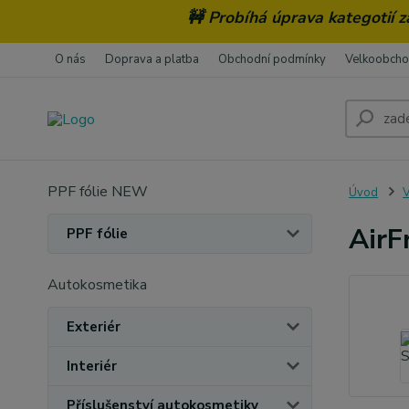
🚧 Probíhá úprava kategotií 
O nás
Doprava a platba
Obchodní podmínky
Velkoobch
PPF fólie NEW
Úvod
V
AirF
PPF fólie
Autokosmetika
Exteriér
Interiér
Příslušenství autokosmetiky