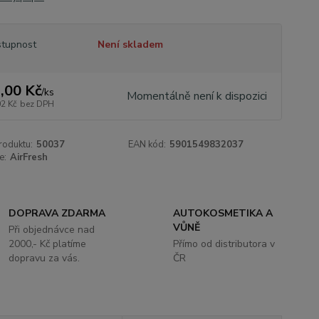
tupnost
Není skladem
,00 Kč
/
ks
Momentálně není k dispozici
02 Kč
bez DPH
roduktu:
50037
EAN kód:
5901549832037
e:
AirFresh
DOPRAVA ZDARMA
AUTOKOSMETIKA A
VŮNĚ
Při objednávce nad
2000,- Kč platíme
Přímo od distributora v
dopravu za vás.
ČR