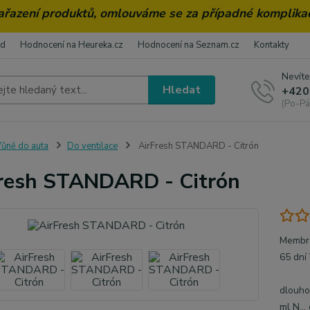
zařazení produktů, omlouváme se za případné komplika
od
Hodnocení na Heureka.cz
Hodnocení na Seznam.cz
Kontakty
Nevíte
Hledat
+420
(Po-Pá
ůně do auta
Do ventilace
AirFresh STANDARD - Citrón
resh STANDARD - Citrón
Membrá
65 dn
Děl
dlouhot
ml N...