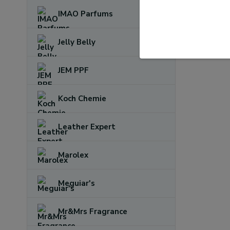
IMAO Parfums
Jelly Belly
JEM PPF
Koch Chemie
Leather Expert
Marolex
Meguiar's
Mr&Mrs Fragrance