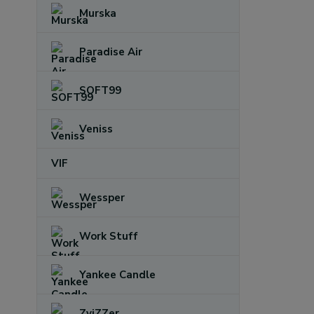
Murska
Paradise Air
SOFT99
Veniss
VIF
Wessper
Work Stuff
Yankee Candle
ZviZZer