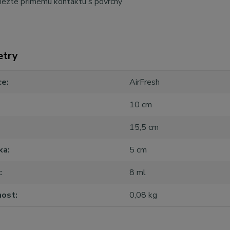
ezte přímému kontaktu s povrchy
etry
ce
AirFresh
10 cm
15,5 cm
ka
5 cm
8 ml
ost
0,08 kg