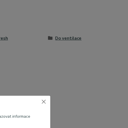
resh
Do ventilace
azovat informace