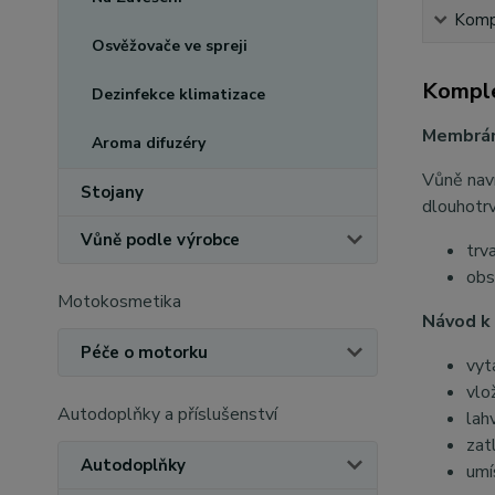
Kompl
Osvěžovače ve spreji
Komple
Dezinfekce klimatizace
Membráno
Aroma difuzéry
Vůně n
Stojany
dlouhotrv
Vůně podle výrobce
trv
obs
Motokosmetika
Návod k 
Péče o motorku
vyt
vlo
Autodoplňky a příslušenství
lah
zat
Autodoplňky
umí