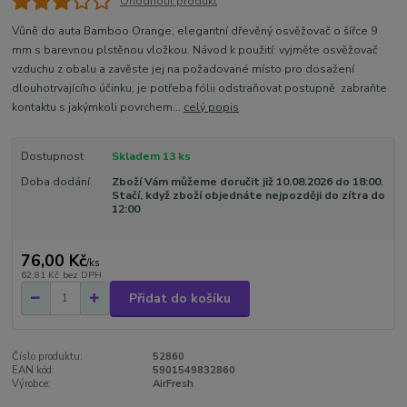
Ohodnotit produkt
Vůně do auta Bamboo Orange, elegantní dřevěný osvěžovač o šířce 9
mm s barevnou plstěnou vložkou. Návod k použití: vyjměte osvěžovač
vzduchu z obalu a zavěste jej na požadované místo pro dosažení
dlouhotrvajícího účinku, je potřeba fólii odstraňovat postupně zabraňte
kontaktu s jakýmkoli povrchem...
celý popis
Dostupnost
Skladem 13 ks
Doba dodání
Zboží Vám můžeme doručit již 10.08.2026 do 18:00.
Stačí, když zboží objednáte nejpozději do zítra do
12:00
76,00 Kč
/
ks
62,81 Kč
bez DPH
Přidat do košíku
Číslo produktu:
52860
EAN kód:
5901549832860
Výrobce:
AirFresh