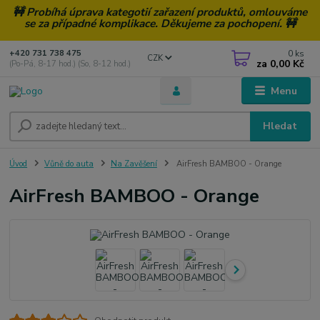
🚧 Probíhá úprava kategotií zařazení produktů, omlouváme
se za případné komplikace. Děkujeme za pochopení. 🚧
0
ks
+420 731 738 475
CZK
za
0,00 Kč
(Po-Pá, 8-17 hod.) (So, 8-12 hod.)
Menu
Hledat
Úvod
Vůně do auta
Na Zavěšení
AirFresh BAMBOO - Orange
AirFresh BAMBOO - Orange