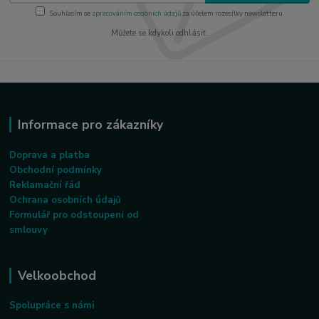
Souhlasím se
zpracováním osobních údajů
za účelem rozesílky newsletteru.
Můžete se kdykoli odhlásit.
Informace pro zákazníky
Doprava a platba
Obchodní podmínky
Reklamační řád
Ochrana osobních údajů
Formulář pro odstoupení od
smlouvy
Velkoobchod
Spolupráce s námi