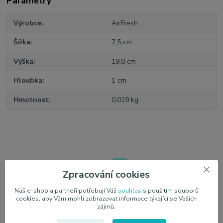
Parametry
Výrobce
AirFresh
Šířka
7,5 cm
Výška
19,8 cm
Hloubka
1 cm
Hmotnost
0,019 kg
Související zboží
3
Zpracování cookies
Náš e-shop a partneři potřebují Váš
souhlas
s použitím souborů
cookies, aby Vám mohli zobrazovat informace týkající se Vašich
zájmů.