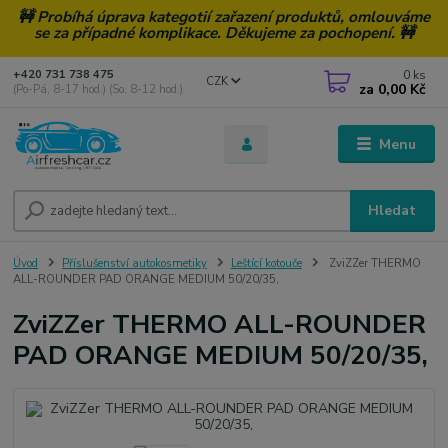
🚧 Probíhá úprava kategotií zařazení produktů, omlouváme
se za případné komplikace. Děkujeme za pochopení. 🚧
0
ks
+420 731 738 475
CZK
za
0,00 Kč
(Po-Pá, 8-17 hod.) (So, 8-12 hod.)
Menu
Hledat
Úvod
Příslušenství autokosmetiky
Leštící kotouče
ZviZZer THERMO
ALL-ROUNDER PAD ORANGE MEDIUM 50/20/35,
ZviZZer THERMO ALL-ROUNDER
PAD ORANGE MEDIUM 50/20/35,