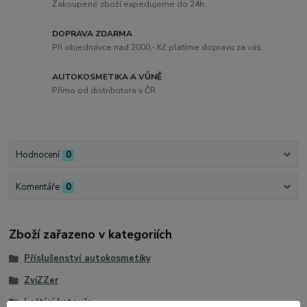
Zakoupené zboží expedujeme do 24h.
DOPRAVA ZDARMA
Při objednávce nad 2000,- Kč platíme dopravu za vás.
AUTOKOSMETIKA A VŮNĚ
Přímo od distributora v ČR
Hodnocení
0
Komentáře
0
Zboží zařazeno v kategoriích
Příslušenství autokosmetiky
ZviZZer
Leštící kotouče