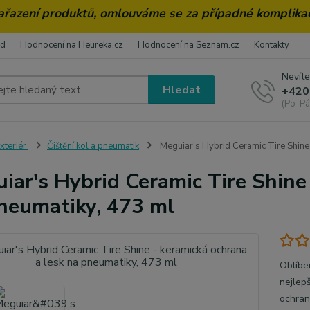
zařazení produktů, omlouváme se za případné komplika
od
Hodnocení na Heureka.cz
Hodnocení na Seznam.cz
Kontakty
Nevíte
Hledat
+420
(Po-Pá
xteriér
Čištění kol a pneumatik
Meguiar's Hybrid Ceramic Tire Shine 
iar's Hybrid Ceramic Tire Shine
neumatiky, 473 ml
Oblíbe
nejlepš
ochran