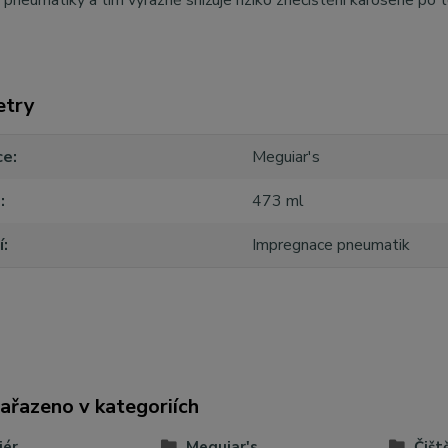
 pneumatiky a tím výrazně snižuje riziko znečištění karoserie po 
etry
ce
Meguiar's
m
473 ml
í
Impregnace pneumatik
zařazeno v kategoriích
iér
Meguiar's
Čišt