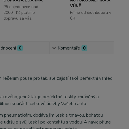
DOPRAVA ZDARMA
AUTOKOSMETIKA A
VŮNĚ
Při objednávce nad
2000,- Kč platíme
Přímo od distributora v
dopravu za vás.
ČR
dnocení
0
Komentáře
0
 řešením pouze pro lak, ale zajistí také perfektní vzhled
kového, jehož lak je perfektně lesklý, chráněný a
ílnou součástí celkové údržby Vašeho auta.
ným pneumatikám, dodává jim lesk a tmavou, bohatou
e udržuje svůj lesk i po kontaktu s vodou! A navíc přilne