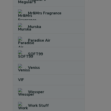
Mr&Mrs Fragrance
Murska
Paradise Air
SOFT99
Veniss
VIF
Wessper
Work Stuff