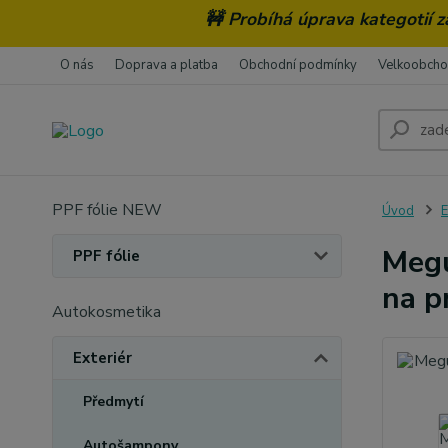
🚧 Probíhá úprava kategotií 
O nás
Doprava a platba
Obchodní podmínky
Velkoobch
PPF fólie NEW
Úvod
E
Megu
PPF fólie
na p
Autokosmetika
Exteriér
Předmytí
Autošampony