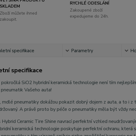
VĚTŠINA PRODUKTŮ
RYCHLÉ ODESLÁNÍ
SKLADEM
Zakoupené zboží
Zboží můžete ihned
expedujeme do 24h.
zakoupit.
etní specifikace
Parametry
Ho
tní specifikace
 pokročilá SiO2 hybridní keramická technologie není tím nejlepším
u pneumatik Vašeho auta!
 mdlé pneumatiky dokážou pokazit dobrý dojem z auta, a to i z ta
držovaný. A právě proto by péče o pneumatiky měla být vždy ned
 Hybrid Ceramic Tire Shine navrací perfektní vzhled neudržova
bridní keramická technologie poskytuje perfektní ochranu, která s