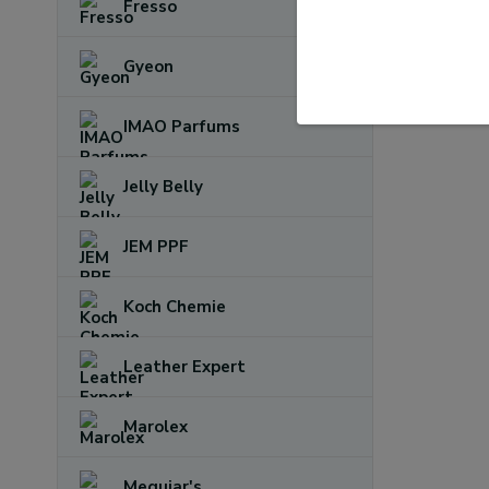
Fresso
Gyeon
IMAO Parfums
Jelly Belly
JEM PPF
Koch Chemie
Leather Expert
Marolex
Meguiar's