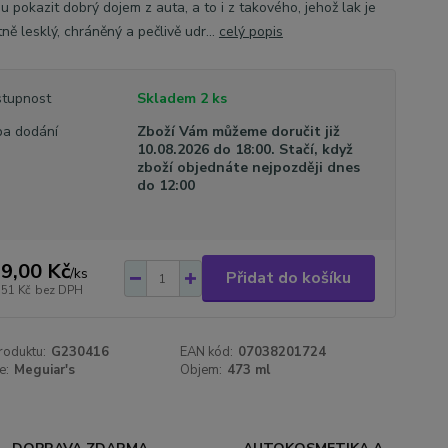
 pokazit dobrý dojem z auta, a to i z takového, jehož lak je
ně lesklý, chráněný a pečlivě udr...
celý popis
tupnost
Skladem 2 ks
a dodání
Zboží Vám můžeme doručit již
10.08.2026 do 18:00. Stačí, když
zboží objednáte nejpozději dnes
do 12:00
9,00 Kč
/
ks
Přidat do košíku
,51 Kč
bez DPH
roduktu:
G230416
EAN kód:
07038201724
e:
Meguiar's
Objem:
473 ml