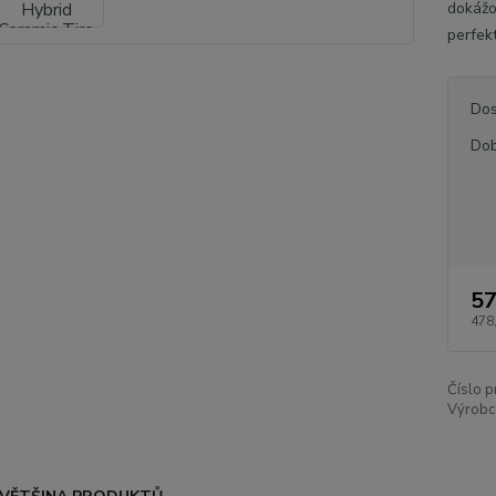
dokážou
perfekt
Dos
Dob
57
478
Číslo p
Výrobc