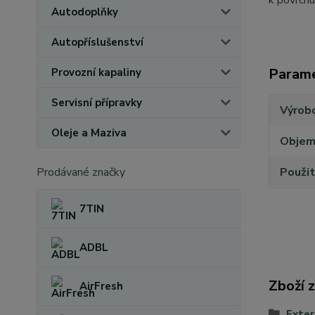
k povrchu
Autodoplňky
Autopříslušenství
Param
Provozní kapaliny
Servisní přípravky
Výrob
Oleje a Maziva
Obje
Prodávané značky
Použit
7TIN
ADBL
Zboží 
AirFresh
Exter