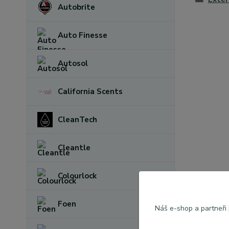
Autobrite
Auto Finesse
Autosol
California Scents
CleanTech
Cleantle
Colourlock
Foen
Náš e-shop a partneři