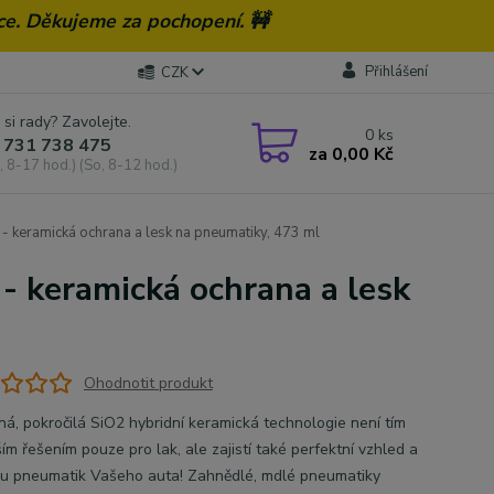
ce. Děkujeme za pochopení. 🚧
Přihlášení
CZK
 si rady? Zavolejte.
0
ks
 731 738 475
za
0,00 Kč
, 8-17 hod.) (So, 8-12 hod.)
- keramická ochrana a lesk na pneumatiky, 473 ml
 - keramická ochrana a lesk
Ohodnotit produkt
ná, pokročilá SiO2 hybridní keramická technologie není tím
ím řešením pouze pro lak, ale zajistí také perfektní vzhled a
u pneumatik Vašeho auta! Zahnědlé, mdlé pneumatiky