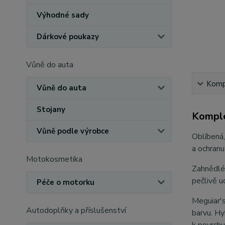
Výhodné sady
Dárkové poukazy
Vůně do auta
Kompl
Vůně do auta
Stojany
Komple
Vůně podle výrobce
Oblíbená,
a ochran
Motokosmetika
Zahnědlé,
pečlivě u
Péče o motorku
Meguiar's
Autodoplňky a příslušenství
barvu. Hy