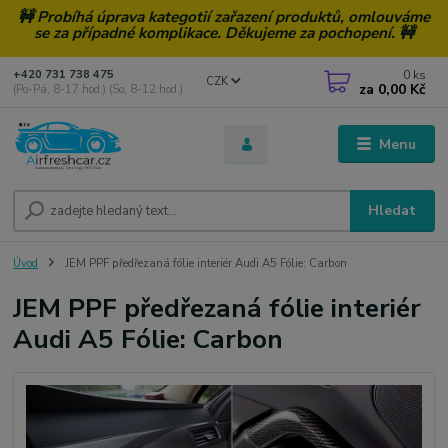
🚧 Probíhá úprava kategotií zařazení produktů, omlouváme
se za případné komplikace. Děkujeme za pochopení. 🚧
0
ks
+420 731 738 475
CZK
za
0,00 Kč
(Po-Pá, 8-17 hod.) (So, 8-12 hod.)
Menu
Hledat
Úvod
JEM PPF předřezaná fólie interiér Audi A5 Fólie: Carbon
JEM PPF předřezaná fólie interiér
Audi A5 Fólie: Carbon