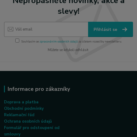
Nepropásněte novinky, akce a
slevy!
Přihlásit se
Souhlasím se
zpracováním osobních údajů
za účelem rozesílky newsletteru.
Můžete se kdykoli odhlásit.
Informace pro zákazníky
Doprava a platba
Obchodní podmínky
Reklamační řád
Ochrana osobních údajů
Formulář pro odstoupení od
smlouvy