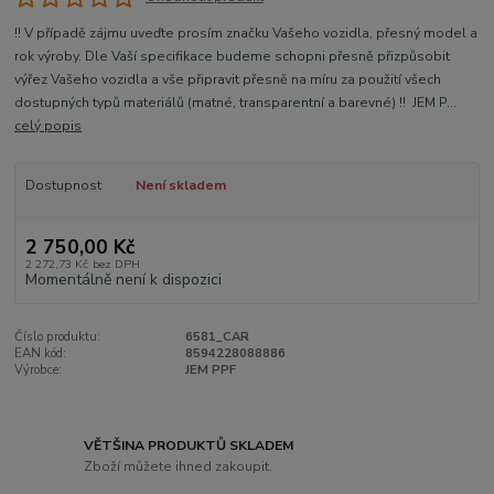
!! V případě zájmu uveďte prosím značku Vašeho vozidla, přesný model a
rok výroby. Dle Vaší specifikace budeme schopni přesně přizpůsobit
výřez Vašeho vozidla a vše připravit přesně na míru za použití všech
dostupných typů materiálů (matné, transparentní a barevné) !! JEM P...
celý popis
Dostupnost
Není skladem
2 750,00 Kč
2 272,73 Kč
bez DPH
Momentálně není k dispozici
Číslo produktu:
6581_CAR
EAN kód:
8594228088886
Výrobce:
JEM PPF
VĚTŠINA PRODUKTŮ SKLADEM
Zboží můžete ihned zakoupit.